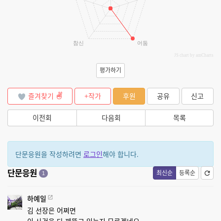
참신
어둠
JS chart by amCharts
평가하기
즐겨찾기
+작가
후원
공유
신고
이전회
다음회
목록
단문응원을 작성하려면
로그인
해야 합니다.
단문응원
최신순
등록순
1
하예일
김 선장은 어쩌면