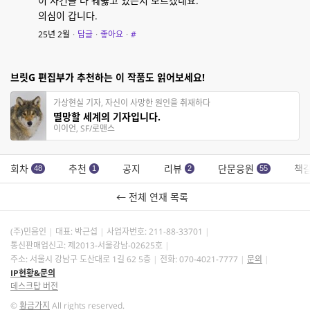
이 사건을 다 꿰뚫고 있는지 모르겠네요.
의심이 갑니다.
25년 2월
·
답글
·
좋아요
·
#
브릿G 편집부가 추천하는 이 작품도 읽어보세요!
가상현실 기자, 자신이 사망한 원인을 취재하다
멸망할 세계의 기자입니다.
이이언, SF/로맨스
회차
추천
공지
리뷰
단문응원
책
48
1
2
55
← 전체 연재 목록
(주)민음인
대표: 박근섭
사업자번호:
211-88-33701
통신판매업신고: 제2013-서울강남-02625호
주소: 서울시 강남구 도산대로 1길 62 5층
전화: 070-4021-7777
문의
IP현황&문의
데스크탑 버전
©
황금가지
All rights reserved.