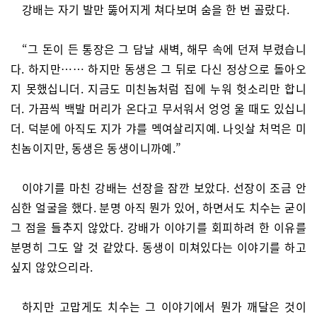
강배는 자기 발만 뚫어지게 쳐다보며 숨을 한 번 골랐다.
“그 돈이 든 통장은 그 담날 새벽, 해무 속에 던져 부렸습니
다. 하지만…… 하지만 동생은 그 뒤로 다신 정상으로 돌아오
지 못했십니더. 지금도 미친놈처럼 집에 누워 헛소리만 합니
더. 가끔씩 백발 머리가 온다고 무서워서 엉엉 울 때도 있십니
더. 덕분에 아직도 지가 갸를 멕여살리지예. 나잇살 처먹은 미
친놈이지만, 동생은 동생이니까예.”
이야기를 마친 강배는 선장을 잠깐 보았다. 선장이 조금 안
심한 얼굴을 했다. 분명 아직 뭔가 있어, 하면서도 치수는 굳이
그 점을 들추지 않았다. 강배가 이야기를 회피하려 한 이유를
분명히 그도 알 것 같았다. 동생이 미쳐있다는 이야기를 하고
싶지 않았으리라.
하지만 고맙게도 치수는 그 이야기에서 뭔가 깨달은 것이