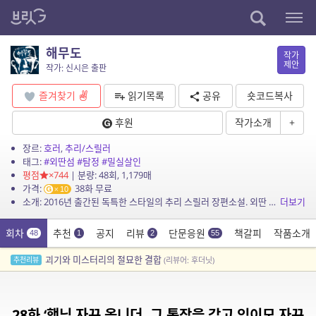
해무도
작가
제안
작가: 신시은 출판
즐겨찾기
읽기목록
공유
숏코드복사
후원
작가소개
+
장르:
호러
,
추리/스릴러
태그:
#외딴섬
#탐정
#밀실살인
평점
×744
| 분량: 48회, 1,179매
가격:
38화 무료
10
소개: 2016년 출간된 독특한 스타일의 추리 스릴러 장편소설. 외딴 섬 마을에 내려오는 기괴한 전설에 따라 두 사내가 의문의 죽임을 당한다. 20년 후, 당시 사건에 연루된 이들이 섬 ...
더보기
회차
추천
공지
리뷰
단문응원
책갈피
작품소개
48
1
2
55
괴기와 미스터리의 절묘한 결합
추천리뷰
(리뷰어: 후더닛)
28화 ‘행님 자꾸 옵니더, 그 통장을 갖고 있이모 자꾸