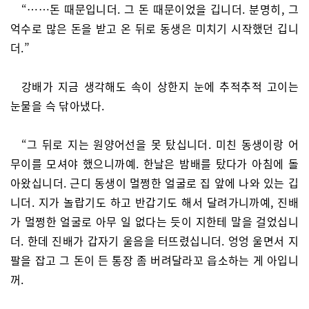
“……돈 때문입니더. 그 돈 때문이었을 깁니더. 분명히, 그
억수로 많은 돈을 받고 온 뒤로 동생은 미치기 시작했던 깁니
더.”
강배가 지금 생각해도 속이 상한지 눈에 추적추적 고이는
눈물을 슥 닦아냈다.
“그 뒤로 지는 원양어선을 못 탔십니더. 미친 동생이랑 어
무이를 모셔야 했으니까예. 한날은 밤배를 탔다가 아침에 돌
아왔십니더. 근디 동생이 멀쩡한 얼굴로 집 앞에 나와 있는 깁
니더. 지가 놀랍기도 하고 반갑기도 해서 달려가니까예, 진배
가 멀쩡한 얼굴로 아무 일 없다는 듯이 지한테 말을 걸었십니
더. 한데 진배가 갑자기 울음을 터뜨렸십니더. 엉엉 울면서 지
팔을 잡고 그 돈이 든 통장 좀 버려달라꼬 읍소하는 게 아입니
꺼.