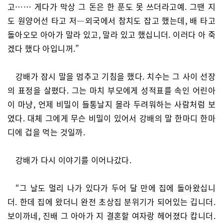
고…… 게다가 막상 그 돈은 한 푼도 못 쓰더라고예. 그땐 지
도 원양어선 타고 저―외국에서 참치도 잡고 했는데, 배 타고
돌아오모 아아가 말라 있고, 말라 있고 했십니더. 이러다 아 죽
겠다 했다 아입니꺼.”
강배가 잠시 말을 멈추고 기침을 했다. 치수는 그 사이 선장
의 표정을 살폈다. 그는 마치 부모에게 성적표를 속인 어린아
이 마냥, 언제 비밀이 들통날지 몰라 두려워하는 사람처럼 보
였다. 대체 그에게 무슨 비밀이 있어서 강배의 말 한마디 한마
디에 겁을 먹는 것일까.
강배가 다시 이야기를 이어나갔다.
“그 날도 멀리 나가 있다가 두어 달 만에 집에 돌아왔십니
더. 한데 집에 왔더니 완전 초상집 분위기가 되어있는 깁니더.
보이까네, 진배 그 아아가 지 결혼할 여자랑 헤어졌다 캅니더.