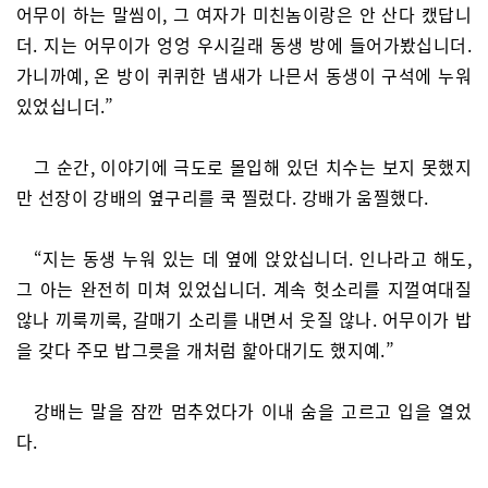
어무이 하는 말씸이, 그 여자가 미친놈이랑은 안 산다 캤답니
더. 지는 어무이가 엉엉 우시길래 동생 방에 들어가봤십니더.
가니까예, 온 방이 퀴퀴한 냄새가 나믄서 동생이 구석에 누워
있었십니더.”
그 순간, 이야기에 극도로 몰입해 있던 치수는 보지 못했지
만 선장이 강배의 옆구리를 쿡 찔렀다. 강배가 움찔했다.
“지는 동생 누워 있는 데 옆에 앉았십니더. 인나라고 해도,
그 아는 완전히 미쳐 있었십니더. 계속 헛소리를 지껄여대질
않나 끼룩끼룩, 갈매기 소리를 내면서 웃질 않나. 어무이가 밥
을 갖다 주모 밥그릇을 개처럼 핥아대기도 했지예.”
강배는 말을 잠깐 멈추었다가 이내 숨을 고르고 입을 열었
다.