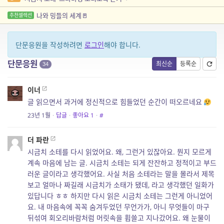
나와 밍들의 세계🚪
추천셀렉션
단문응원을 작성하려면
로그인
해야 합니다.
단문응원
최신순
등록순
34
이너
글 읽으면서 과거에 정신적으로 힘들었던 순간이 떠오르네요
23년 1월
·
답글
·
좋아요
1
·
#
더 파란
시금치 소테를 다시 읽었어요. 왜, 그런거 있잖아요. 뭔지 모르게
계속 마음에 남는 글. 시금치 소테는 되게 잔잔하고 정적이고 부드
러운 글이라고 생각했어요. 사실 처음 소테라는 말을 몰라서 제목
보고 얼마나 짜길래 시금치가 소태가 됐데, 라고 생각했던 일화가
있답니다 ㅎㅎ 하지만 다시 읽은 시금치 소테는 그런게 아니었어
요. 내 마음속에 꼭꼭 숨겨두었던 무언가가, 아니 무엇들이 마구
뒤섞여 회오리바람처럼 머릿속을 휩쓸고 지나갔어요. 왜 눈물이