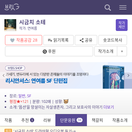
시금치 소테
작가
제안
작가: 연여름
작품공감
28
읽기목록
공유
숏코드복사
후원
작가소개
+
장르:
일반
,
SF
평점
×121
| 분량: 102매 | 성향:
소개: ‘옵션’을 망설이는 자살생존자, 그리고 보호사의 이야기
더보기
작품
추천
리뷰
단문응원
책갈피
작품소개
1
34
'시금치 소테' 드라마형 오디오북 듣기→
링크