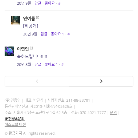
20년 9월
·
답글
·
좋아요
·
#
연여름
[비공개]
20년 9월
·
답글
·
좋아요
1
·
#
이연인
축하드립니다!!!!!
20년 8월
·
답글
·
좋아요
1
·
#
(주)민음인
대표: 박근섭
사업자번호:
211-88-33701
통신판매업신고: 제2013-서울강남-02625호
주소: 서울시 강남구 도산대로 1길 62 5층
전화: 070-4021-7777
문의
IP현황&문의
데스크탑 버전
©
황금가지
All rights reserved.