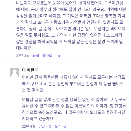
나는지도 모르겠는데 눈물이 났어요. 생각해봤어요. 옵션이란것
에 대해. 근데 아무리 생각해도 답이 안나오더라구요. 기억에 대한
감정을 없애준다고 하지만, 그 기억은 어쩌면 또다른 행복한 기억
과 연결되고 또다른 사랑스러운 기억들과 연결되어 있을지도 모
른다는 생각. 글 중에도 나오지만 겪어본 일도 무섭지만 겪어보지
않은 일도 무서워요. 그 기억에 대한 감정이 없어진다고, 그때와
같은 경험을 하게 되었을 때 느껴질 같은 감정은 분명 느끼게 될
테니까요.
22년 4월
·
답글
·
좋아요
1
·
#
더 파란
어쩌면 진짜 죽을만큼 괴롭지 않아서 일지도 모른다는 생각도
해 보구요 ㅎㅎ 순간 정인의 부드러운 손길이 제 등을 쓸어주
는 것 같네요.
여름님 글을 알게 된건 정말 행복한 일인 것 같아요. 그 누구도
흉내낼 수 없고 따라할 수 없는 여름님 만의 이야기. 첫 단행본
진심으로 축하드리구요. 더 많은 이야기 오래도록 들려주시길
기대하고 있을게요.
22년 4월
·
답글
·
좋아요
1
·
#