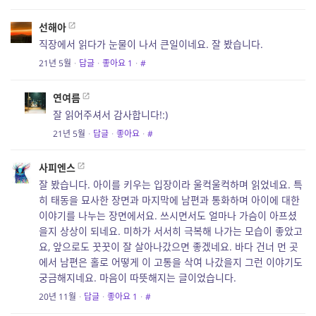
선해아
직장에서 읽다가 눈물이 나서 큰일이네요. 잘 봤습니다.
21년 5월
·
답글
·
좋아요
1
·
#
연여름
잘 읽어주셔서 감사합니다!:)
21년 5월
·
답글
·
좋아요
·
#
사피엔스
잘 봤습니다. 아이를 키우는 입장이라 울컥울컥하며 읽었네요. 특
히 태동을 묘사한 장면과 마지막에 남편과 통화하며 아이에 대한
이야기를 나누는 장면에서요. 쓰시면서도 얼마나 가슴이 아프셨
을지 상상이 되네요. 미하가 서서히 극복해 나가는 모습이 좋았고
요, 앞으로도 꿋꿋이 잘 살아나갔으면 좋겠네요. 바다 건너 먼 곳
에서 남편은 홀로 어떻게 이 고통을 삭여 나갔을지 그런 이야기도
궁금해지네요. 마음이 따뜻해지는 글이었습니다.
20년 11월
·
답글
·
좋아요
1
·
#