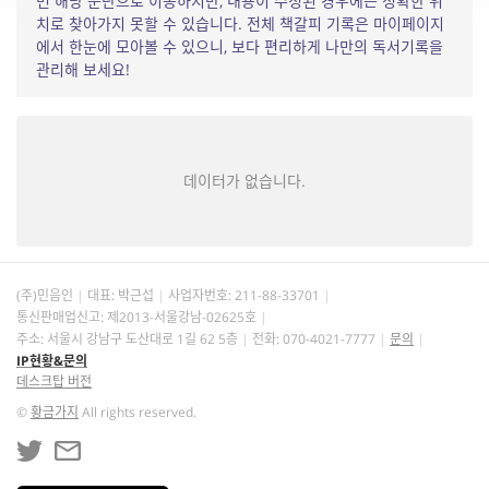
면 해당 문단으로 이동하지만, 내용이 수정된 경우에는 정확한 위
치로 찾아가지 못할 수 있습니다. 전체 책갈피 기록은 마이페이지
에서 한눈에 모아볼 수 있으니, 보다 편리하게 나만의 독서기록을
관리해 보세요!
데이터가 없습니다.
(주)민음인
대표: 박근섭
사업자번호:
211-88-33701
통신판매업신고: 제2013-서울강남-02625호
주소: 서울시 강남구 도산대로 1길 62 5층
전화: 070-4021-7777
문의
IP현황&문의
데스크탑 버전
©
황금가지
All rights reserved.