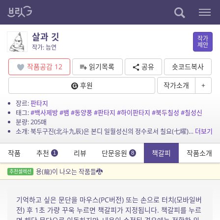
살과 깃
작가
제안
작가: 늠연
작품공감
12
읽기목록
공유
숏코드복사
후원
작가소개
+
장르:
판타지
태그:
#백사제방
#뱀
#동양풍
#판타지
#하이판타지
#북두칠성
#칠성신
분량: 205매
소개: 북두구진(北斗九辰)은 본디 일월성신의 정수로서 칠요(七曜)를 통할(統轄)하고 팔방에 임하였으니 위로는 천신(天神)을 비추고 아래로는 인간을 이끌었다. 그리하여 선악을 맡아 지상의 ...
더보기
작품
추천
리뷰
단문응원
책갈피
작품소개
1
8
용(龍)이 나오는 작품들🐉
추천셀렉션
기억하고 싶은 문단을 마우스(PC버전) 또는 손으로 터치(모바일버
전) 후 1초 가량 꾸욱 누르면 책갈피가 지정됩니다. 책갈피를 누르