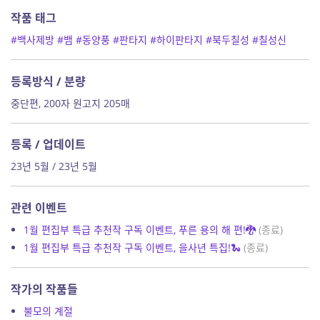
작품 태그
#백사제방
#뱀
#동양풍
#판타지
#하이판타지
#북두칠성
#칠성신
등록방식 / 분량
중단편, 200자 원고지 205매
등록 / 업데이트
23년 5월 / 23년 5월
관련 이벤트
1월 편집부 특급 추천작 구독 이벤트, 푸른 용의 해 편!🐉
(종료)
1월 편집부 특급 추천작 구독 이벤트, 을사년 특집!🐍
(종료)
작가의 작품들
불모의 계절