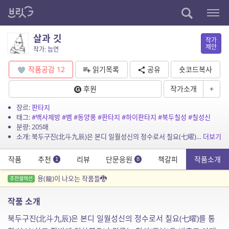
살과 깃
작가
제안
작가: 늠연
작품공감
12
읽기목록
공유
숏코드복사
후원
작가소개
+
장르:
판타지
태그:
#백사제방
#뱀
#동양풍
#판타지
#하이판타지
#북두칠성
#칠성신
분량: 205매
소개: 북두구진(北斗九辰)은 본디 일월성신의 정수로서 칠요(七曜)를 통할(統轄)하고 팔방에 임하였으니 위로는 천신(天神)을 비추고 아래로는 인간을 이끌었다. 그리하여 선악을 맡아 지상의 ...
더보기
작품
추천
리뷰
단문응원
책갈피
작품소개
1
8
용(龍)이 나오는 작품들🐉
추천셀렉션
작품 소개
북두구진(北斗九辰)은 본디 일월성신의 정수로서 칠요(七曜)를 통