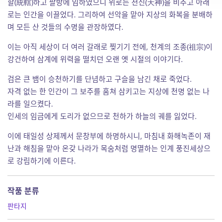
할(統轄)하고 팔방에 임하였으니 위로는 천신(天神)을 비추고 아래
로는 인간을 이끌었다. 그리하여 선악을 맡아 지상의 화복을 분배하
며 모든 산 것들의 수명을 관장하였다.
이는 아직 세상이 더 여러 갈래로 찢기기 전에, 천계의 조종(祖宗)이
강건하여 삼계에 위력을 떨치던 오랜 옛 시절의 이야기다.
검은 큰 뱀이 승천하기를 단념하고 구슬을 남긴 채로 죽었다.
자격 없는 한 인간이 그 보주를 훔쳐 삼키고는 지상에 천명 없는 나
라를 일으켰다.
인세의 임금에게 도리가 없으므로 천하가 하늘의 궤를 잃었다.
이에 태일성 상제께서 문창부에 하명하시니, 마침내 화해녹존이 재
난과 해침을 맡아 온갖 나라가 목숨처럼 명멸하는 인계 풍진세상으
로 강림하기에 이른다.
작품 분류
판타지