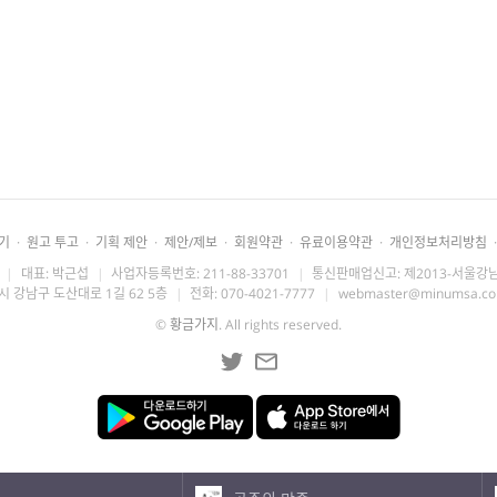
기
·
원고 투고
·
기획 제안
·
제안/제보
·
회원약관
·
유료이용약관
·
개인정보처리방침
·
|
대표: 박근섭
|
사업자등록번호: 211-88-33701
|
통신판매업신고: 제2013-서울강남
시 강남구 도산대로 1길 62 5층
|
전화: 070-4021-7777
|
webmaster@minumsa.c
©
황금가지
. All rights reserved.