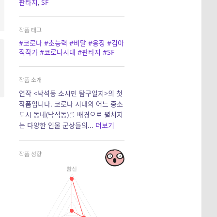
판타지
,
SF
작품 태그
#코로나
#초능력
#비말
#응징
#김아
직작가
#코로나시대
#판타지
#SF
작품 소개
연작 <낙석동 소시민 탐구일지>의 첫
작품입니다. 코로나 시대의 어느 중소
도시 동네(낙석동)를 배경으로 펼쳐지
는 다양한 인물 군상들의...
더보기
작품 성향
참신