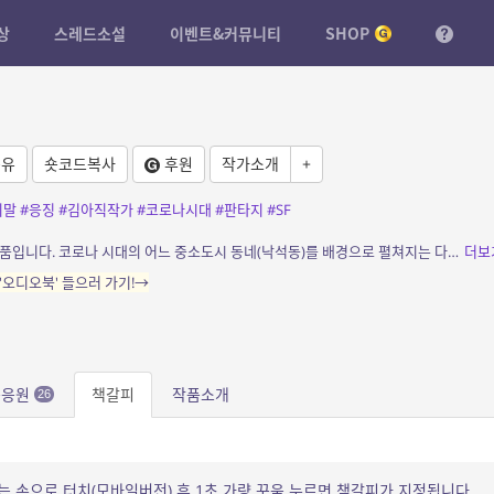
상
스레드소설
이벤트&커뮤니티
SHOP
유
숏코드복사
후원
작가소개
+
비말
#응징
#김아직작가
#코로나시대
#판타지
#SF
소개: 연작 <낙석동 소시민 탐구일지>의 첫 작품입니다. 코로나 시대의 어느 중소도시 동네(낙석동)를 배경으로 펼쳐지는 다양한 인물 군상들의 생존기입니다. 첫 작품 [김문조의 ...
더보
오디오북' 들으러 가기!→
문응원
책갈피
작품소개
26
는 손으로 터치(모바일버전) 후 1초 가량 꾸욱 누르면 책갈피가 지정됩니다.