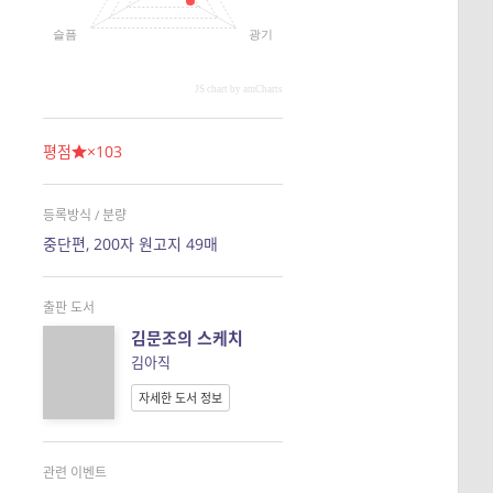
슬픔
광기
JS chart by amCharts
평점
×103
등록방식 / 분량
중단편, 200자 원고지 49매
출판 도서
김문조의 스케치
김아직
자세한 도서 정보
관련 이벤트