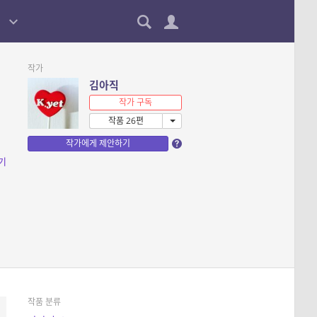
작가
김아직
작가 구독
작품 26편
작가에게 제안하기
기
작품 분류