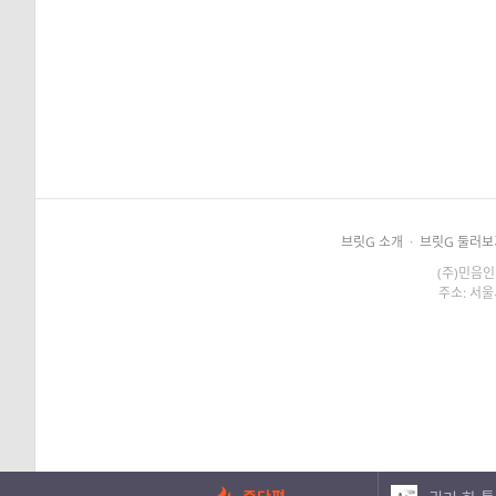
브릿G 소개
·
브릿G 둘러보
(주)민음인
주소: 서울