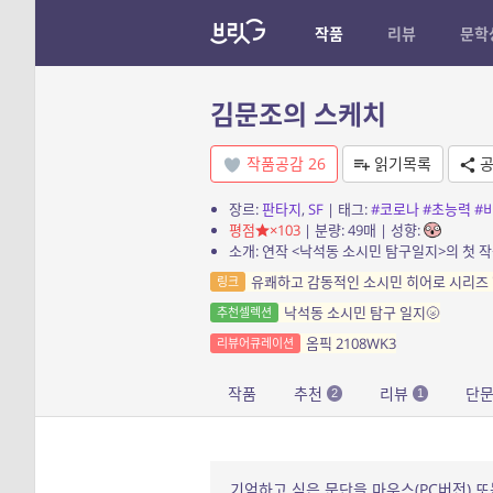
작품
리뷰
문학
김문조의 스케치
작품공감
26
읽기목록
공
장르:
판타지
,
SF
| 태그:
#코로나
#초능력
#
평점
×103
| 분량: 49매 | 성향:
유쾌하고 감동적인 소시민 히어로 시리즈 '
링크
낙석동 소시민 탐구 일지🌝
추천셀렉션
옴픽 2108WK3
리뷰어큐레이션
작품
추천
리뷰
단
2
1
기억하고 싶은 문단을 마우스(PC버전) 또