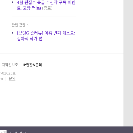
4월 편집부 특급 추천작 구독 이벤
트, 고향 편!🏡
(종료)
관련 콘텐츠
[브릿G 숏터뷰] 아홉 번째 게스트:
김아직 작가 편!
저작권보호
·
IP현황&문의
-02625호
om
|
문의