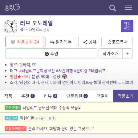
러브 모노레일
작가
제안
작가: 타임리프 문학
작품공감
24
읽기목록
공유
숏코드복사
후원
작가소개
+
장르:
판타지
,
SF
태그:
#타임리프문학공모전
#시간여행
#윤여경
#타임리프
평점
×53
| 분량: 90매 | 성향:
소개: ‘당신의 과거, 현재, 미래의 연인이 타임리프를 통해 한꺼번에 나타난다면?’
더보기
작품
추천
리뷰
단문응원
책갈피
작품소개
1
3
2
타임리프 공모전 역대 수상작 모음⌛
추천셀렉션
미련이란.
추천리뷰
(리뷰어: 탈해)
놀러 가세요, 희망과 꿈이 있는 그곳으로!
리뷰어큐레이션