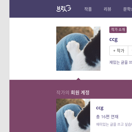
작품
리뷰
문학
작가 소개
ccg
+ 작가
재밌는 글을 
작가의
회원 계정
ccg
총 16편 연재
재미있는 글을 쓰고 싶