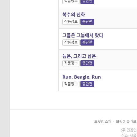
작품정보
중단편
복수의 신화
작품정보
중단편
그들은 그늘에서 왔다
작품정보
중단편
늙은, 그리고 낡은
작품정보
중단편
Run, Beagle, Run
작품정보
중단편
브릿G 소개
·
브릿G 둘러보
(주)민음인
주소: 서울