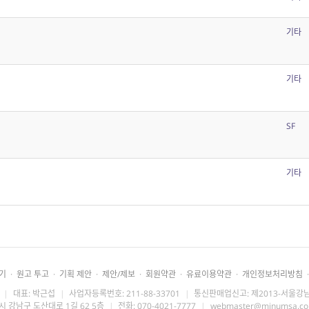
기타
기타
SF
기타
기
·
원고 투고
·
기획 제안
·
제안/제보
·
회원약관
·
유료이용약관
·
개인정보처리방침
·
|
대표: 박근섭
|
사업자등록번호: 211-88-33701
|
통신판매업신고: 제2013-서울강남
시 강남구 도산대로 1길 62 5층
|
전화: 070-4021-7777
|
webmaster@minumsa.c