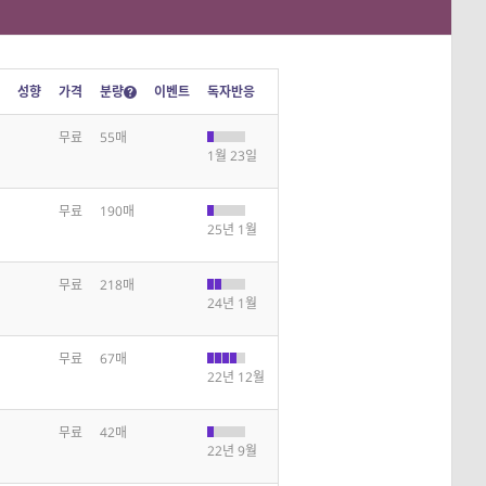
성향
가격
분량
이벤트
독자반응
무료
55매
1월 23일
무료
190매
25년 1월
무료
218매
24년 1월
무료
67매
22년 12월
무료
42매
22년 9월