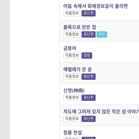
어둠 속에서 화재경보음이 울리면
작품정보
중단편
블록으로 만든 집
작품정보
중단편
추천
금붕어
작품정보
엽편
애벌레가 꾼 꿈
작품정보
중단편
신병(神病)
작품정보
중단편
지도에 그려져 있지 않은 작은 섬 이야
작품정보
중단편
청룡 전설