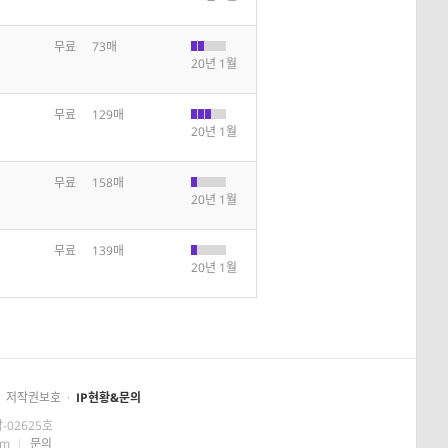
무료
73매
20년 1월
무료
129매
20년 1월
무료
158매
20년 1월
무료
139매
20년 1월
저작권보호
·
IP현황&문의
-02625호
om
|
문의