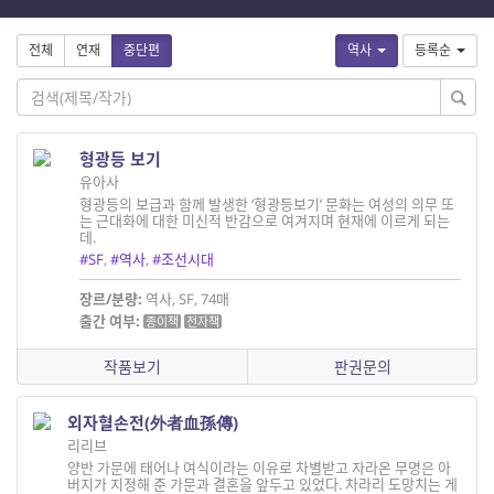
전체
연재
중단편
역사
등록순
형광등 보기
유아사
형광등의 보급과 함께 발생한 ‘형광등보기’ 문화는 여성의 의무 또
는 근대화에 대한 미신적 반감으로 여겨지며 현재에 이르게 되는
데.
#SF
,
#역사
,
#조선시대
장르/분량:
역사, SF, 74매
출간 여부:
종이책
전자책
작품보기
판권문의
외자혈손전(外者血孫傳)
리리브
양반 가문에 태어나 여식이라는 이유로 차별받고 자라온 무명은 아
버지가 지정해 준 가문과 결혼을 앞두고 있었다. 차라리 도망치는 게