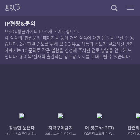
IP현황&문의
브릿G/황금가지의 IP 소개 페이지입니다.
각 작품의 '판권문의' 페이지를 통해 개별 작품에 대한 문의를 보낼 수 있
습니다. 2차 판권 검토를 위해 브릿G 유료 작품의 검토가 필요하신 관계
자께서는
1:1문의
로 작품 열람을 신청해 주시면 검토 방법을 안내해 드
립니다. 종이책/전자책 출간작은 검토용 도서를 보내드릴 수 있습니다.
잠들면 눈뜬다
자력구제금지
더 셋(The 3ET)
잔존의
#추리 #스릴러 #악인 #로드레이지
#로맨스릴러 #추리 #여성서사 #사적제재
#스페이스오페라 #우주활극
#추리 