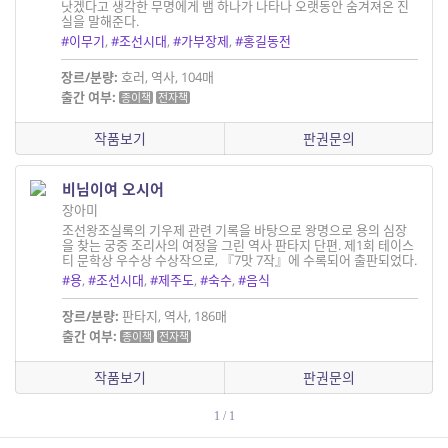
낫겠다고 생각한 무명에게 뱀 하나가 나타나 오랫동안 숨겨져온 진
실을 말해준다.
#이무기
,
#조선시대
,
#가부장제
,
#홍길동전
장르/분량:
호러, 역사, 104매
출간 여부:
종이책
전자책
작품보기
판권문의
비님이여 오시어
장아미
조선왕조실록의 기우제 관련 기록을 바탕으로 왕명으로 용의 심장
을 찾는 궁중 조리사의 여정을 그린 역사 판타지 단편. 제1회 테이스
티 문학상 우수상 수상작으로, 『7맛 7작』에 수록되어 출판되었다.
#용
,
#조선시대
,
#제주도
,
#숙수
,
#음식
장르/분량:
판타지, 역사, 186매
출간 여부:
종이책
전자책
작품보기
판권문의
1 / 1