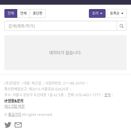
전체
연재
중단편
호러
등록순
데이터가 없습니다.
(주)민음인
대표: 박근섭
사업자번호:
211-88-33701
통신판매업신고: 제2013-서울강남-02625호
주소: 서울시 강남구 도산대로 1길 62 5층
전화: 070-4021-7777
문의
IP현황&문의
데스크탑 버전
©
황금가지
All rights reserved.