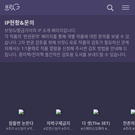
IP현황&문의
브릿G/황금가지의 IP 소개 페이지입니다.
각 작품의 '판권문의' 페이지를 통해 개별 작품에 대한 문의를 보낼 수 있
습니다. 2차 판권 검토를 위해 브릿G 유료 작품의 검토가 필요하신 관계
자께서는
1:1문의
로 작품 열람을 신청해 주시면 검토 방법을 안내해 드
립니다. 종이책/전자책 출간작은 검토용 도서를 보내드릴 수 있습니다.
잠들면 눈뜬다
자력구제금지
더 셋(The 3ET)
잔존의
#추리 #스릴러 #악인 #로드레이지
#로맨스릴러 #추리 #여성서사 #사적제재
#스페이스오페라 #우주활극
#추리 