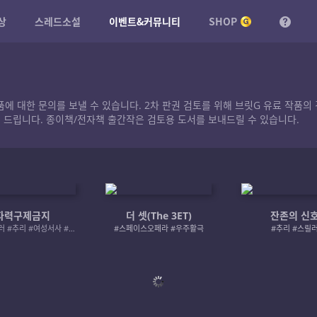
상
스레드소설
이벤트&커뮤니티
SHOP
작품에 대한 문의를 보낼 수 있습니다. 2차 판권 검토를 위해 브릿G 유료 작
 드립니다. 종이책/전자책 출간작은 검토용 도서를 보내드릴 수 있습니다.
자력구제금지
더 셋(The 3ET)
잔존의 신
#로맨스릴러 #추리 #여성서사 #사적제재
#스페이스오페라 #우주활극
#추리 #스릴