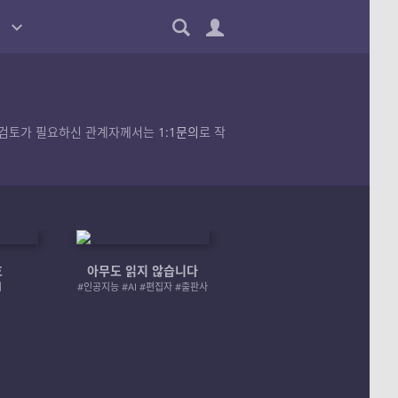
품의 검토가 필요하신 관계자께서는
1:1문의
로 작
호
아무도 읽지 않습니다
엄마 A 그리고 좀비
러
#인공지능 #AI #편집자 #출판사
#좀비 #모녀 #재난 #성장물