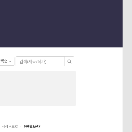
등록순
저작권보호
·
IP현황&문의