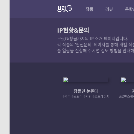
작품
리뷰
문학
IP현황&문의
브릿G/황금가지의 IP 소개 페이지입니다.
각 작품의 '판권문의' 페이지를 통해 개별 
품 열람을 신청해 주시면 검토 방법을 안내해
잠들면 눈뜬다
#추리 #스릴러 #악인 #로드레이지