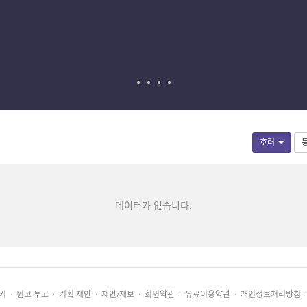
호러
데이터가 없습니다.
기
·
원고 투고
·
기획 제안
·
제안/제보
·
회원약관
·
유료이용약관
·
개인정보처리방침
·