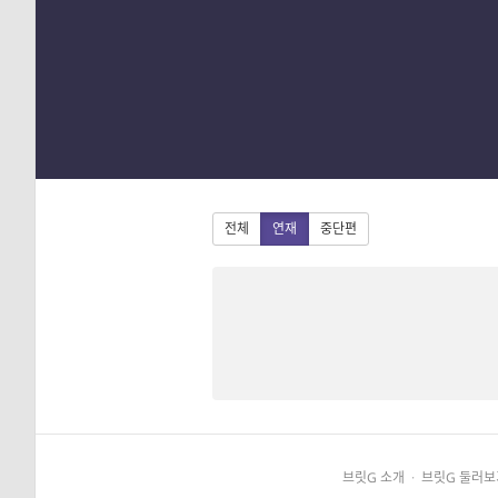
1
2
3
4
전체
연재
중단편
브릿G 소개
·
브릿G 둘러보