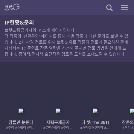
IP현황&문의
브릿G/황금가지의 IP 소개 페이지입니다.
각 작품의 '판권문의' 페이지를 통해 개별 작품에 대한 문의를 보낼 수 있
습니다. 2차 판권 검토를 위해 브릿G 유료 작품의 검토가 필요하신 관계
자께서는
1:1문의
로 작품 열람을 신청해 주시면 검토 방법을 안내해 드
립니다. 종이책/전자책 출간작은 검토용 도서를 보내드릴 수 있습니다.
잠들면 눈뜬다
자력구제금지
더 셋(The 3ET)
잔존의
#추리 #스릴러 #악인 #로드레이지
#로맨스릴러 #추리 #여성서사 #사적제재
#스페이스오페라 #우주활극
#추리 