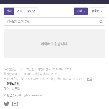
전체
연재
중단편
기타
등록순
데이터가 없습니다.
(주)민음인
대표: 박근섭
사업자번호:
211-88-33701
통신판매업신고: 제2013-서울강남-02625호
주소: 서울시 강남구 도산대로 1길 62 5층
전화: 070-4021-7777
문의
IP현황&문의
데스크탑 버전
©
황금가지
All rights reserved.