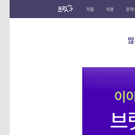
작품
리뷰
문학
많