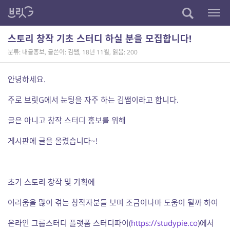
스토리 창작 기초 스터디 하실 분을 모집합니다!
분류: 내글홍보
,
글쓴이: 김쌤
,
18년 11월
,
읽음: 200
안녕하세요.
주로 브릿G에서 눈팅을 자주 하는 김쌤이라고 합니다.
글은 아니고 창작 스터디 홍보를 위해
게시판에 글을 올렸습니다~!
초기 스토리 창작 및 기획에
어려움을 많이 겪는 창작자분들 보며 조금이나마 도움이 될까 하여
온라인 그룹스터디 플랫폼 스터디파이(
https://studypie.co
)에서