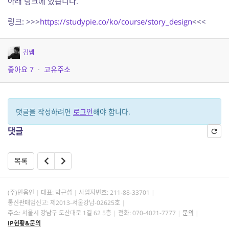
아래 링크에 있습니다.
링크: >>>
https://studypie.co/ko/course/story_design
<<<
김쌤
좋아요
7
·
고유주소
댓글을 작성하려면
로그인
해야 합니다.
댓글
목록
(주)민음인
대표: 박근섭
사업자번호:
211-88-33701
통신판매업신고: 제2013-서울강남-02625호
주소: 서울시 강남구 도산대로 1길 62 5층
전화: 070-4021-7777
문의
IP현황&문의