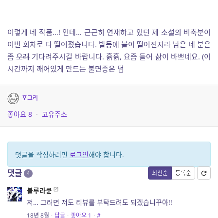
이렇게 네 작품…! 인데… 근근히 연재하고 있던 제 소설의 비축분이
이번 회차로 다 떨어졌습니다. 발등에 불이 떨어진지라 남은 네 분은
좀
오래
기다려주시길 바랍니다. 흙흙, 요즘 들어 삶이 바쁘네요. (이
시간까지 깨어있게 만드는 불면증은 덤
포그리
좋아요
8
·
고유주소
댓글을 작성하려면
로그인
해야 합니다.
댓글
최신순
등록순
4
블루라쿤
저… 그러면 저도 리뷰를 부탁드려도 되겠습니꾸아!!
18년 8월
·
답글
·
좋아요
1
·
#