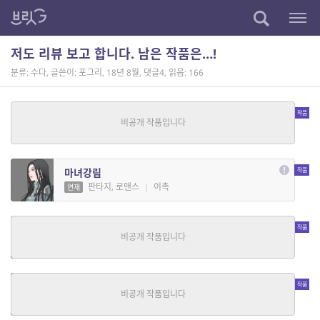
저도 리뷰 보고 합니다. 남은 작품은…!
분류: 수다
,
글쓴이: 포그리
,
18년 8월
,
댓글4
,
읽음: 166
그림자의 방주
판타지, SF
|
이태윤
연재
마녀강림
판타지, 로맨스
|
이촉
연재
경기장의 아이
SF, 판타지
|
조나단
연재
일단 마왕을 잡으러 간다
판타지, 호러
|
뚜근남
연재