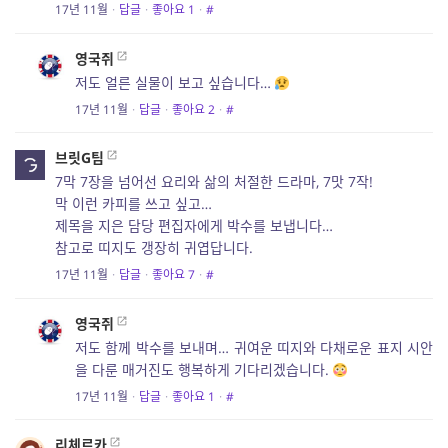
17년 11월
·
답글
·
좋아요
1
·
#
영국쥐
저도 얼른 실물이 보고 싶습니다…
17년 11월
·
답글
·
좋아요
2
·
#
브릿G팀
7막 7장을 넘어선 요리와 삶의 처절한 드라마, 7맛 7작!
막 이런 카피를 쓰고 싶고…
제목을 지은 담당 편집자에게 박수를 보냅니다…
참고로 띠지도 갱장히 귀엽답니다.
17년 11월
·
답글
·
좋아요
7
·
#
영국쥐
저도 함께 박수를 보내며… 귀여운 띠지와 다채로운 표지 시안
을 다룬 매거진도 행복하게 기다리겠습니다.
17년 11월
·
답글
·
좋아요
1
·
#
리체르카