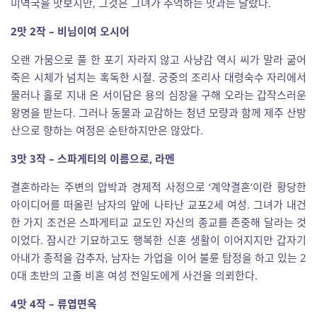
미역국을 맛보지만, 그것은 그녀가 추억하는 맛과는 달랐다.
2맛 2작 – 비님이여 오시어
오랜 가뭄으로 풀 한 포기 자라지 않고 사냥감 역시 씨가 말라 굶어
죽은 시체가 넘치는 혹독한 시절. 궁중의 조리사 대령숙수 자리에서
물러나 홀로 지내 온 서이담은 용의 심장을 구해 오라는 갑작스러운
왕명을 받는다. 그러나 동물과 교감하는 청년 모량과 함께 제주 산방
산으로 향하는 여정은 순탄하지만은 않았다.
3맛 3작 – 스파게티의 이름으로, 라멘
결혼하라는 주변의 압박과 경제적 사정으로 ‘계약결혼’이란 황당한
아이디어를 떠올린 남자의 앞에 나타난 교포2세 여성. 그녀가 내건
한 가지 조건은 스파게티교 교도인 자신의 종교를 존중해 달라는 것
이었다. 잠시간 기묘하고도 행복한 신혼 생활이 이어지지만 갑자기
아내가 종적을 감추자, 남자는 가업을 이어 불륜 탐정을 하고 있는 2
0대 초반의 고졸 비혼 여성 전일도에게 사건을 의뢰한다.
4맛 4작 – 류엽면옥