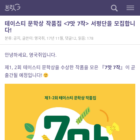
테이스티 문학상 작품집 <7맛 7작> 서평단을 모집합니
다!
분류: 공지
,
글쓴이: 영국쥐
,
17년 11월
,
댓글12
,
읽음: 178
안녕하세요, 영국쥐입니다.
제1, 2회 테이스티 문학상을 수상한 작품을 모은
『7맛 7작』
이 곧
출간될 예정입니다!