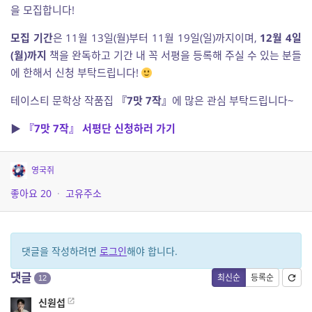
을 모집합니다!
모집 기간
은
11월 13일(월)부터
11월 19일(일)까지이며,
12월 4일
(월)까지
책을 완독하고 기간 내 꼭 서평을 등록해 주실 수 있는 분들
에 한해서 신청 부탁드립니다!
테이스티 문학상 작품집
『7맛 7작』
에 많은 관심 부탁드립니다~
▶
『7맛 7작』 서평단 신청하러 가기
영국쥐
좋아요
20
·
고유주소
댓글을 작성하려면
로그인
해야 합니다.
댓글
최신순
등록순
12
신원섭