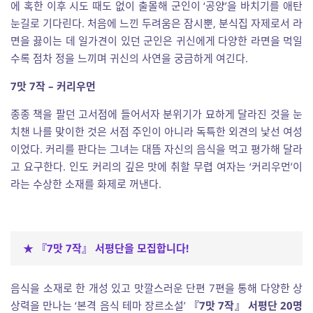
에 혹한 이후 시도 때도 없이 출몰해 군인이 ‘공양’을 바치기를 애탄
눈길로 기다린다. 처음에 느낀 두려움은 잠시뿐, 분식집 자제로서 라
면을 끓이는 데 일가견이 있던 군인은 귀신에게 다양한 라면을 먹일
수록 점차 정을 느끼며 귀신의 사연을 궁금하게 여긴다.
7맛 7작 – 커리우먼
종종 책을 팔던 고서점에 들어서자 분위기가 묘하게 달라진 것을 눈
치챈 나를 맞이한 것은 서점 주인이 아니라 독특한 외견의 낯선 여성
이었다. 커리를 판다는 그녀는 대뜸 자신의 음식을 먹고 평가해 달라
고 요구한다. 인도 커리의 깊은 맛에 취할 무렵 여자는 ‘커리우먼’이
라는 수상한 소재를 화제로 꺼낸다.
★
『7맛 7작』 서평단을 모집합니다!
음식을 소재로 한 개성 있고 맛깔스러운 단편 7편을 통해
다양한 상
상력을 만나는 ‘본격 음식 테마 장르소설’
『7맛 7작』 서평단 20명