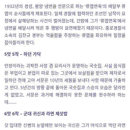
1932년의 경성, 평양 냉면을 전문으로 파는 ‘류엽면옥’의 배달부 류
엽이 순사들에게 체포된다. 일제 경찰에 협력하던 조선인 남작이 요
정에서 살해당하는 사건이 벌어졌는데, 간밤에 그가 ‘류엽면옥’에서
냉면을 배달시켜 먹은 후 행방이 묘연해졌기 때문이다. 종로경찰서
소속의 김찬규 경부는 억울함을 주장하는 류엽을 회유하여 밀정을
잡아들이려 한다.
5맛 5작 – 하던 가닥
만장이라는 괴팍한 사장 겸 요리사가 운영하는 국숫집. 사실 음식점
은 부업이고 본업이 따로 있는 그곳에서 보살핌을 받으며 제자로서
일하던 천애 고아 서문은 10년의 세월을 보내다 사랑 때문에 가출하
고 만다. 5년간의 방황 끝에 돌아온 국숫집과 스승의 모습은 달라진
게 없었고, 서문은 과거에 해결하지 못한 문제를 완수하려 하는
데…….
6맛 6작 – 군대 귀신과 라면 제삿밥
갓 입대한 신병의 눈앞에만 보이는 귀신은 그가 야식으로 먹던 라면