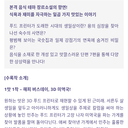
본격 음식 테마 장르소설의 향연!
식욕과 재미를 자극하는 일곱 가지 맛있는 이야기
푸드 프린터가 도래한 시대의 생일상이란? 용의 심장을 찾아
나선 숙수의 사연은?
평범해 보이는 국숫집과 일제 강점기의 면옥에 숨겨진 비밀
은?
음식을 소재로 한 개성 있고 맛깔스러운 단편 7편을 통해 다양
한 상상력을 만나다!
[수록작 소개]
1맛 1작 – 해피 버스데이, 3D 미역국!
원하는 맛은 3D 푸드 프린터로 재현할 수 있게 된 근미래. 서른두 살
생일을 앞두고 아이러니하게도 생일상을 주제로 칼럼을 써야 하는
상황에 놓인 민주는 푸드 프린터가 고장 나자 미역국을 파는 가게를
찾아 발품을 팔며 돌아다닌다. 애써 찾아낸 가게에서 민주는 훌륭한