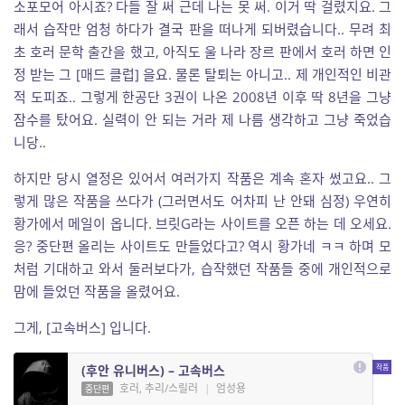
소포모어 아시죠? 다들 잘 써 근데 나는 못 써. 이거 딱 걸렸지요. 그
래서 습작만 엄청 하다가 결국 판을 떠나게 되버렸습니다.. 무려 최
초 호러 문학 출간을 했고, 아직도 울 나라 장르 판에서 호러 하면 인
정 받는 그 [매드 클럽] 을요. 물론 탈퇴는 아니고.. 제 개인적인 비관
적 도피죠.. 그렇게 한공단 3권이 나온 2008년 이후 딱 8년을 그냥
잠수를 탔어요. 실력이 안 되는 거라 제 나름 생각하고 그냥 죽었습
니당..
하지만 당시 열정은 있어서 여러가지 작품은 계속 혼자 썼고요.. 그
렇게 많은 작품을 쓰다가 (그러면서도 어차피 난 안돼 심정) 우연히
황가에서 메일이 옵니다. 브릿G라는 사이트를 오픈 하는 데 오세요.
응? 중단편 올리는 사이트도 만들었다고? 역시 황가네 ㅋㅋ 하며 모
처럼 기대하고 와서 둘러보다가, 습작했던 작품들 중에 개인적으로
맘에 들었던 작품을 올렸어요.
그게, [고속버스] 입니다.
(후안 유니버스) – 고속버스
호러, 추리/스릴러
|
엄성용
중단편