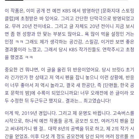
이 작품은, 이미 공개 전 예전 KBS 에서 방영하던 [문화지대 스토링
클럽]에 초청받은 바 있어요. 그리고 간단한 단막극으로 방영되었고
요. 무려 20년 전이네요.. 그리고 글 자체도 20년 전이니 지금 보시
면 좀 현 성향과 안 맞는 부분도 많아요.. 욕 많이 먹을 설정인 거는
인정 ㅋㅋ 그래도 제가 생각하는 공간감, 스릴감, 이거만 보면 좋은
결과물이라 느꼈고, 그래서 당시 KBS 작가진들도 연락주시고 초청
을 했겠죠 ㅋㅋ
중요한 건 뭐냐면, 이 글을 올린 뒤 반응이었어요. 당시 브릿G 초기
라 긴가민가 한 상태고 저 역시 펜을 잡니 놓으니 이런 상황에, 반응
이 너무 좋아서 저 역시 놀라고, 결국 새 한공단, 즉 [단편들, 한국 공
포 문학의 밤]에 수록이 되었으니까요! 너무 오래전에 쓴 글이라 모
두 수정한 뒤 두근두근 했지요.. 결과는… 최고였습니다!
이게 딱, 2019년 경입니다. 그리고 제 운명도 바뀝니다. 고속버스를
시작으로, 하나씩 예전 작품들 공개, 공모전 도전, 여러가지 펜을 잡
고 써내려가니 웬 걸.. 대략 8년의 공백을 뒤로 하고, 제 2의 작가 시
간을 얻었죠. 이후 다섯 개 정도 공모전에 당선 되어 여러 장르를 쓰