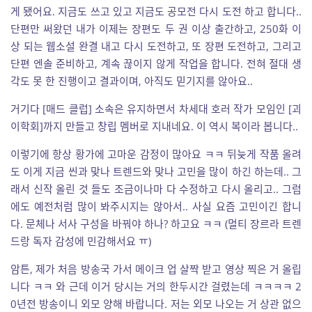
게 됐어요. 지금도 쓰고 있고 지금도 공모전 다시 도전 하고 합니다..
단편만 써왔던 내가 이제는 장편도 두 권 이상 출간하고, 250화 이
상 되는 웹소설 완결 내고 다시 도전하고, 또 장편 도전하고, 그리고
단편 엔솔 준비하고, 계속 끊이지 않게 작업을 합니다. 전혀 절대 생
각도 못 한 진행이고 결과이며, 아직도 믿기지를 않아요..
거기다 [매드 클럽] 소속은 유지하면서 차세대 호러 작가 모임인 [괴
이학회]까지 만들고 창립 멤버로 지내네요. 이 역시 복이라 봅니다..
이렇기에 항상 황가에 고마운 감정이 많아요 ㅋㅋ 뒤늦게 작품 올려
도 이게 지금 씬과 맞나 트렌드와 맞나 고민을 많이 하긴 하는데.. 그
래서 신작 올린 것 들도 조금이나마 다 수정하고 다시 올리고.. 그럼
에도 예전처럼 많이 봐주시지는 않아서.. 사실 요즘 고민이긴 합니
다. 문체나 서사 구성을 바꿔야 하나? 하고요 ㅋㅋ (멀티 장르라 트렌
드랑 독자 감성에 민감해서요 ㅠ)
암튼, 제가 처음 방송국 가서 메이크 업 살짝 받고 영상 찍은 거 올립
니다 ㅋㅋ 와 근데 이거 당시는 거의 한두시간 걸렸는데 ㅋㅋㅋㅋ 2
0년전 방송이니 외모 양해 바랍니다. 저는 외모 나오는 거 상관 없으