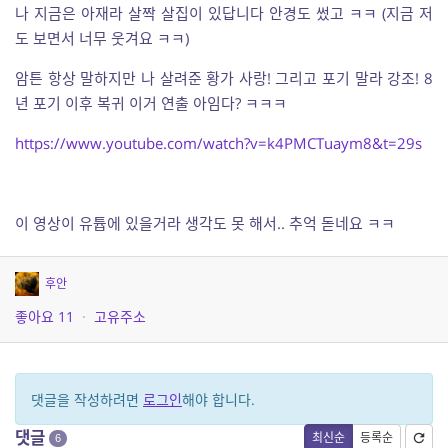
나 지금은 아재라 살짝 살집이 있답니다 안경도 썼고 ㅋㅋ (지금 저
도 보면서 너무 웃겨요 ㅋㅋ)
암튼 항상 말하지만 나 살려준 황가 사랑! 그리고 포기 말라 강조! 8
년 포기 이후 복귀 이거 연출 아임다? ㅋㅋㅋ
https://www.youtube.com/watch?v=k4PMCTuaym8&t=29s
이 영상이 유튭에 있을거라 생각도 못 해서.. 추억 돋네요 ㅋㅋ
후안
좋아요
11
·
고유주소
댓글을 작성하려면
로그인
해야 합니다.
댓글
최신순
등록순
6