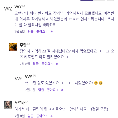
VVY
오랜만에 뵈니 반가워요 작가님. 기억하실지 모르겠네요, 예전번
에 이시우 작가님하고 뵈었었는데 ㅎㅎㅎ 인사드려봅니다. 쓰시
는 글 다 잘되시길 바라요!!
7월 8일
·
답글
·
좋아요
1
·
#
후안
당연히 기억하죠! 잘 지내셨나요? 피자 먹었잖아요 ㅋㅋ 그 오
즈 타로앱도 아직 깔려있어요 ㅋ
7월 8일
·
답글
·
좋아요
1
·
#
VVY
헉 그런 일도 있었지요 ㅋㅋㅋㅋ 재밌었어요!
7월 8일
·
답글
·
좋아요
1
·
#
노르바
여기서 매드클럽이 뭐냐고 물으면… 안되려나요…?(정말 모름)
7월 8일
·
답글
·
좋아요
1
·
#