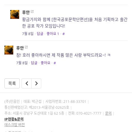
후안
황금가지와 함께 [한국공포문학단편선]을 처음 기획하고 출간
한 공포 작가 모임입니다!
7월 8일
·
답글
·
좋아요
1
·
#
후안
참! 호러 좋아하시면 제 작품 많은 사랑 부탁드려요~! ㅋ
7월 8일
·
답글
·
좋아요
·
#
목록
(주)민음인
대표: 박근섭
사업자번호:
211-88-33701
통신판매업신고: 제2013-서울강남-02625호
주소: 서울시 강남구 도산대로 1길 62 5층
전화: 070-4021-7777
문의
IP현황&문의
데스크탑 버전