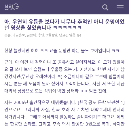
아, 우연히 유튭을 보다가 너무나 추억인 아니 운명이었
던 영상을 찾았습니다 ㅋㅋㅋㅋㅋㅋ
분류: 내글홍보
,
글쓴이: 후안
,
7월 8일
,
댓글6
,
읽음: 84
한창 놀았지만 허허 ㅋㅋ 요즘 눈팅만 하는 올드 보이입니다 ㅋㅋ
근데, 아 이건 내 경험이니 또 공유하고 싶어져서요. 이 그거 있잖아
요 글 쓰다 보면 슬럼프나 우울증 오는 거. 예전에도 한 번 자게에 남
겼었지만(무진장 오래전이라 ㅋ) 조금이나마 같은 부분에 힘들어하
시는 분들 께 도움이 될까 싶어서 끄적여봅니다.. 사실 저 또한 지금
대외적 상황으로 모든 작업이 막힌 상태라 ㅠㅠ 암튼 간에..
저는 2006년 출간작으로 데뷔했습니다. [한국 공포 문학 단편선 1]
권으로요. 그러니까 사실, 한국 호러 사로 치면 대략 2세대 언저리
작가입니다.. 그래도 아직까지 활동하는 좀비파이기도 하고요. 데뷔
는 한공단 스타트, 그리고 후속 역시 한공단 3권으로 복귀. 하지만