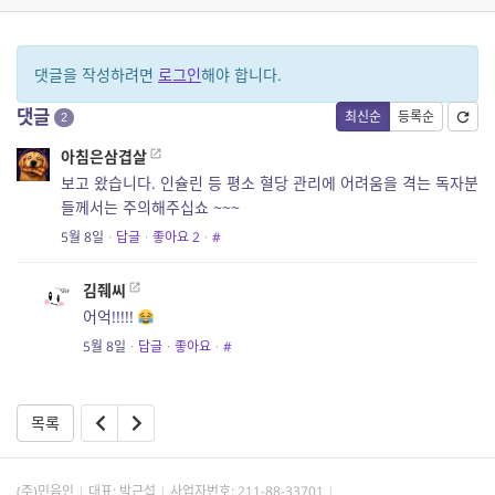
댓글을 작성하려면
로그인
해야 합니다.
댓글
최신순
등록순
2
아침은삼겹살
보고 왔습니다. 인슐린 등 평소 혈당 관리에 어려움을 격는 독자분
들께서는 주의해주십쇼 ~~~
5월 8일
·
답글
·
좋아요
2
·
#
김줴씨
어억!!!!!
5월 8일
·
답글
·
좋아요
·
#
목록
(주)민음인
대표: 박근섭
사업자번호:
211-88-33701