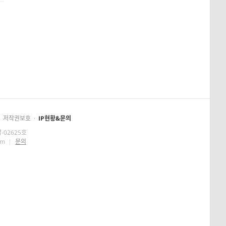
저작권보호
·
IP현황&문의
-02625호
om
|
문의