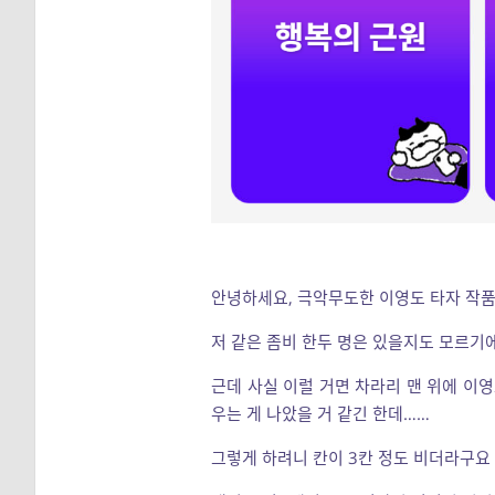
안녕하세요, 극악무도한 이영도 타자 작품
저 같은 좀비 한두 명은 있을지도 모르기에
근데 사실 이럴 거면 차라리 맨 위에 이
우는 게 나았을 거 같긴 한데……
그렇게 하려니 칸이 3칸 정도 비더라구요 