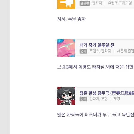
판타지
|
유권조 프리미엄
중단편
히히, 수달 좋아
내가 죽기 일주일 전
로맨스, 판타지
|
서은채 출
연재
브릿G에서 이영도 타자님 외에 처음 접한
청춘 환상 검무곡 (靑春幻想劍
판타지, 무협
|
무강
연재
많은 사람들이 미소녀가 무구 들고 육탄전