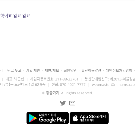
미학이죠 암요 암요
기
·
원고 투고
·
기획 제안
·
제안/제보
·
회원약관
·
유료이용약관
·
개인정보처리방침
·
|
대표: 박근섭
|
사업자등록번호: 211-88-33701
|
통신판매업신고: 제2013-서울강남
시 강남구 도산대로 1길 62 5층
|
전화: 070-4021-7777
|
webmaster@minumsa.c
©
황금가지
. All rights reserved.