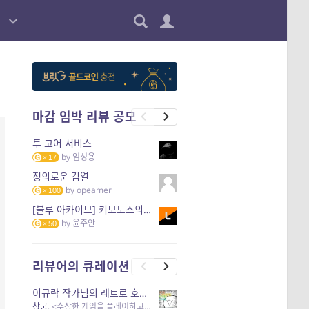
마감 임박 리뷰 공모
투 고어 서비스
by
엄성용
17
정의로운 검열
by
opeamer
100
[블루 아카이브] 키보토스의 한미관계
by
윤주안
50
리뷰어의 큐레이션
이규락 작가님의 레트로 호러 리뷰
창궁
, <수상한 게임을 플레이하고 있어> 외 3개 작품