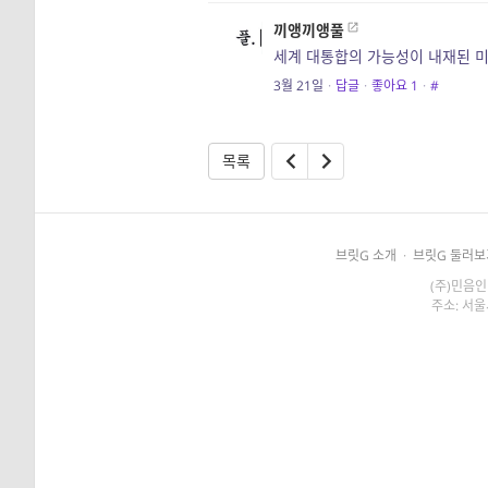
끼앵끼앵풀
세계 대통합의 가능성이 내재된 
3월 21일
·
답글
·
좋아요
1
·
#
목록
브릿G 소개
·
브릿G 둘러보
(주)민음인
주소: 서울