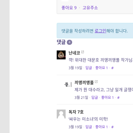
좋아요
9
·
고유주소
댓글을 작성하려면
로그인
해야 합니다.
댓글
4
난네코
꺅! 위대한 대문호 끼앵끼앵풀 작가
3월 19일
·
답글
·
좋아요
1
·
#
끼앵끼앵풀
제가 뭔 대수라고, 그냥 일개 글
3월 21일
·
답글
·
좋아요
1
·
#
독자 7호
‘싸우는 미소녀’의 미학!
3월 19일
·
답글
·
좋아요
1
·
#