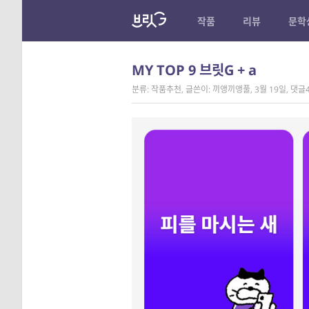
작품
리뷰
문학
MY TOP 9 브릿G + a
분류: 작품추천
,
글쓴이: 끼앵끼앵풀
,
3월 19일
,
댓글