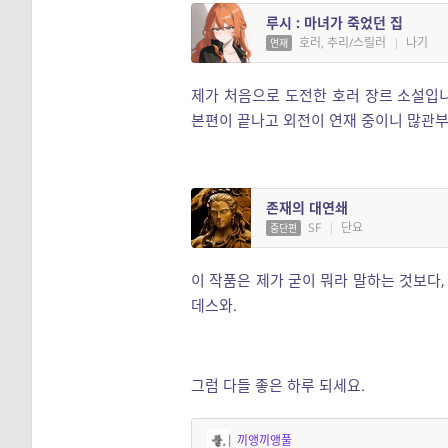
루시 : 마녀가 죽었던 집
호러, 추리/스릴러
|
나기
연재
제가 처음으로 도전한 호러 장르 소설입니
본편이 끝나고 외전이 연재 중이니 많관부
존재의 대연쇄
SF
|
단요
중단편
이 작품은 제가 굳이 뭐라 말하는 것보다,
데스와.
그럼 다들 좋은 하루 되세요.
끼앵끼앵풀