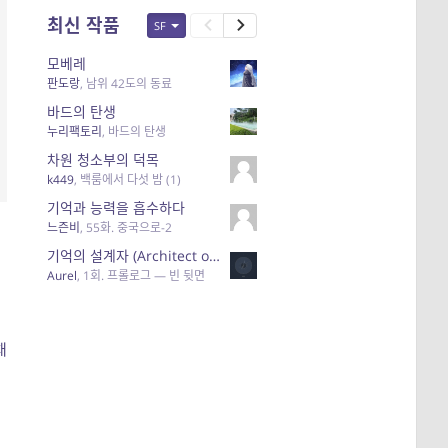
최신 작품
SF
모베레
판도랑
,
남위 42도의 동료
바드의 탄생
누리팩토리
,
바드의 탄생
차원 청소부의 덕목
k449
,
백룸에서 다섯 밤 (1)
기억과 능력을 흡수하다
느즌비
,
55화. 중국으로-2
기억의 설계자 (Architect of Memories)
Aurel
,
1회. 프롤로그 — 빈 뒷면
채