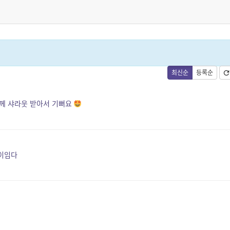
최신순
등록순
님께 샤라웃 받아서 기뻐요
쟁이임다