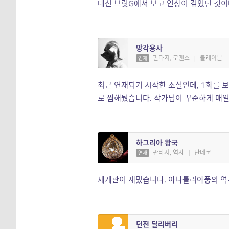
대신 브릿G에서 보고 인상이 깊었던 것이나
망각용사
판타지, 로맨스
|
클레이븐
연재
최근 연재되기 시작한 소설인데, 1화를 보
로 찜해뒀습니다. 작가님이 꾸준하게 매일 
하그리아 왕국
판타지, 역사
|
난네코
연재
세계관이 재밌습니다. 아나톨리아풍의 역
던전 딜리버리