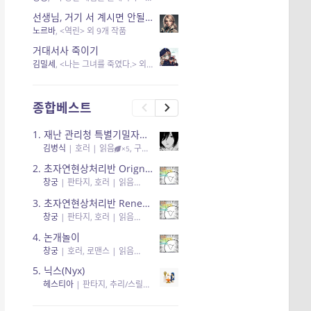
선생님, 거기 서 계시면 안될 것 같은데요-역할 클리셰를 비튼 작품들
노르바
, <역린> 외 9개 작품
거대서사 죽이기
김밀세
, <나는 그녀를 죽였다.> 외 1개 작품
종합베스트
1.
재난 관리청 특별기밀자료들
김병식
|
호러
| 읽음
, 구독
, 응원96, 리뷰3
×5
2.
초자연현상처리반 Orignal + True Ending
창궁
|
판타지, 호러
| 읽음
, 구독
, 응원6
×5
3.
초자연현상처리반 Renewal
창궁
|
판타지, 호러
| 읽음
, 구독
, 응원82, 리뷰4
×5
4.
논개놀이
창궁
|
호러, 로맨스
| 읽음
, 공감11, 응원25
×5
5.
닉스(Nyx)
헤스티아
|
판타지, 추리/스릴러
| 읽음
, 구독
, 응원434
×5