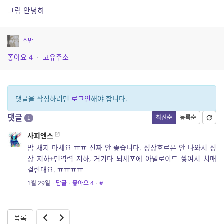
그럼 안녕히
소만
좋아요
4
·
고유주소
댓글을 작성하려면
로그인
해야 합니다.
댓글
최신순
등록순
1
사피엔스
밤 새지 마세요 ㅠㅠ 진짜 안 좋습니다. 성장호르몬 안 나와서 성
장 저하+면역력 저하, 거기다 뇌세포에 아밀로이드 쌓여서 치매
걸린대요. ㅠㅠㅠㅠ
1월 29일
·
답글
·
좋아요
4
·
#
목록