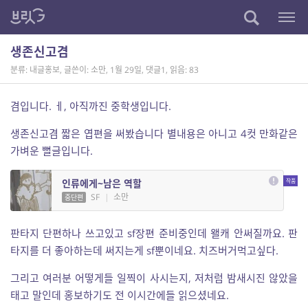
생존신고겸
분류: 내글홍보
,
글쓴이: 소만
,
1월 29일
,
댓글1
,
읽음: 83
겸입니다. ㅔ, 아직까진 중학생입니다.
생존신고겸 짧은 엽편을 써봤습니다 별내용은 아니고 4컷 만화같은
가벼운 뻘글입니다.
인류에게~남은 역할
SF
|
소만
중단편
판타지 단편하나 쓰고있고 sf장편 준비중인데 왤캐 안써질까요. 판
타지를 더 좋아하는데 써지는게 sf뿐이네요. 치즈버거먹고싶다.
그리고 여러분 어떻게들 일찍이 사시는지, 저처럼 밤새시진 않았을
태고 말인데 홍보하기도 전 이시간에들 읽으셨네요.