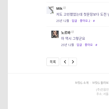
Mik
저도 고민했었는데 첫문장보다 도전 난
25년 12월
·
답글
·
좋아요
2
·
#
노르바
아 역시 그렇군요
25년 12월
·
답글
·
좋아요
·
#
목록
브릿G 소개
·
브릿G 둘러보
(주)민음인
주소: 서울