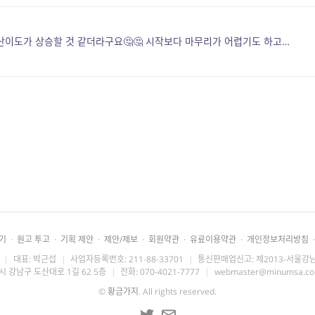
이도가 상승할 것 같더라구요🤔🤔 시작보다 마무리가 어렵기도 하고…
기
·
원고 투고
·
기획 제안
·
제안/제보
·
회원약관
·
유료이용약관
·
개인정보처리방침
·
|
대표: 박근섭
|
사업자등록번호: 211-88-33701
|
통신판매업신고: 제2013-서울강남
시 강남구 도산대로 1길 62 5층
|
전화: 070-4021-7777
|
webmaster@minumsa.c
©
황금가지
. All rights reserved.