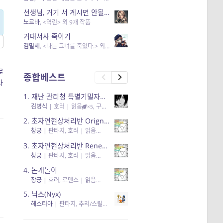
선생님, 거기 서 계시면 안될 것 같은데요-역할 클리셰를 비튼 작품들
노르바
, <역린> 외 9개 작품
거대서사 죽이기
김밀세
, <나는 그녀를 죽였다.> 외 1개 작품
로
종합베스트
라
1.
재난 관리청 특별기밀자료들
김병식
|
호러
| 읽음
, 구독
, 응원95, 리뷰3
×5
2.
초자연현상처리반 Orignal + True Ending
창궁
|
판타지, 호러
| 읽음
, 구독
, 응원6
×5
3.
초자연현상처리반 Renewal
창궁
|
판타지, 호러
| 읽음
, 구독
, 응원82, 리뷰4
×5
4.
논개놀이
창궁
|
호러, 로맨스
| 읽음
, 공감11, 응원25
×5
5.
닉스(Nyx)
헤스티아
|
판타지, 추리/스릴러
| 읽음
, 구독
, 응원434
×5