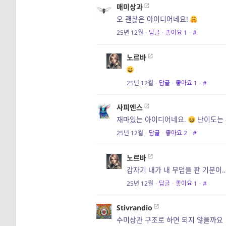
매미상과
오 괜찮은 아이디어네요!
25년 12월
·
답글
·
좋아요
1
·
#
노르바
25년 12월
·
답글
·
좋아요
1
·
#
사피엔스
재마있는 아이디어네요.
난이도는 
25년 12월
·
답글
·
좋아요
2
·
#
노르바
갑자기 내가 내 무덤을 판 기분이
25년 12월
·
답글
·
좋아요
1
·
#
Stivrandio
수미상관 구조로 하면 되지 않을까요