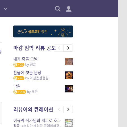
마감 임박 리뷰 공모
생
내가 죽을 그날
by
청슬
20
찬물에 씻은 문장
by
아침은삼겹살
40
낙원
by
래온
200
리뷰어의 큐레이션
이규락 작가님의 레트로 호러 리뷰
창궁
, <수상한 게임을 플레이하고 있어> 외 3개 작품