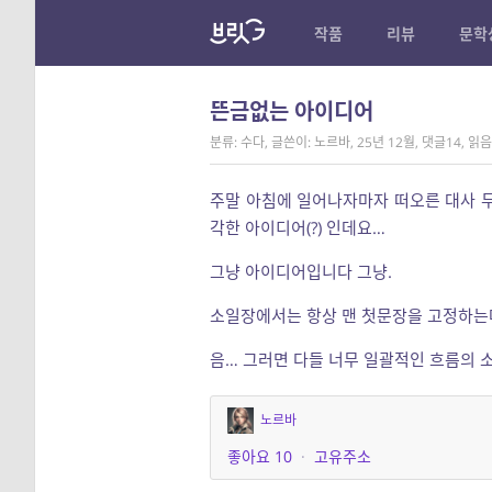
작품
리뷰
문학
뜬금없는 아이디어
분류: 수다
,
글쓴이: 노르바
,
25년 12월
,
댓글14
,
읽음:
주말 아침에 일어나자마자 떠오른 대사 두
각한 아이디어(?) 인데요…
그냥 아이디어입니다 그냥.
소일장에서는 항상 맨 첫문장을 고정하는데
음… 그러면 다들 너무 일괄적인 흐름의 
노르바
좋아요
10
·
고유주소