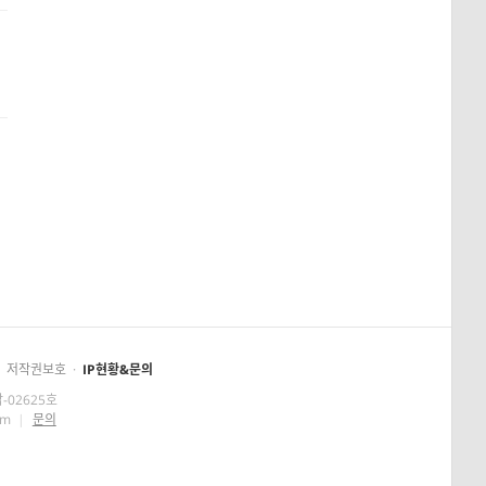
저작권보호
·
IP현황&문의
-02625호
om
|
문의