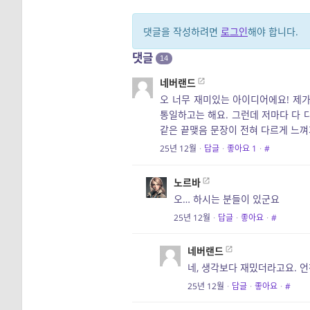
댓글을 작성하려면
로그인
해야 합니다.
댓글
14
네버랜드
오 너무 재미있는 아이디어에요! 제가
통일하고는 해요. 그런데 저마다 다 
같은 끝맺음 문장이 전혀 다르게 느
25년 12월
·
답글
·
좋아요
1
·
#
노르바
오… 하시는 분들이 있군요
25년 12월
·
답글
·
좋아요
·
#
네버랜드
네, 생각보다 재밌더라고요. 
25년 12월
·
답글
·
좋아요
·
#