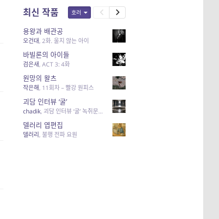
최신 작품
호러
용왕과 배관공
오건대
,
2화. 울지 않는 아이
바빌론의 아이들
검은새
,
ACT 3: 4화
원망의 왈츠
작은해
,
11회차 – 빨강 원피스
괴담 인터뷰 ‘굴’
chadik
,
괴담 인터뷰 ‘굴’ 녹취문서 12 – 57세 남성_자영업
델러리 엽편집
델러리
,
불행 전파 요원