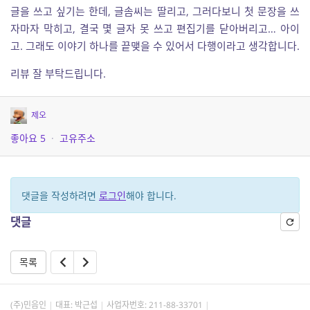
글을 쓰고 싶기는 한데, 글솜씨는 딸리고, 그러다보니 첫 문장을 쓰
자마자 막히고, 결국 몇 글자 못 쓰고 편집기를 닫아버리고… 아이
고. 그래도 이야기 하나를 끝맺을 수 있어서 다행이라고 생각합니다.
리뷰 잘 부탁드립니다.
제오
좋아요
5
·
고유주소
댓글을 작성하려면
로그인
해야 합니다.
댓글
목록
(주)민음인
대표: 박근섭
사업자번호:
211-88-33701