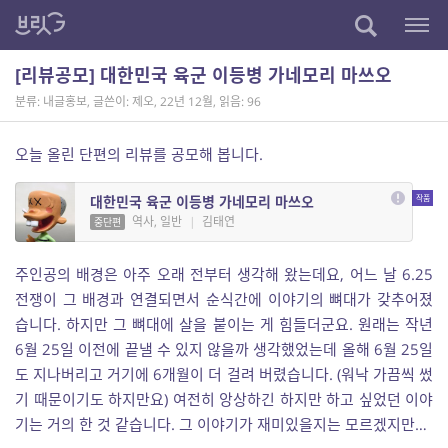
[리뷰공모] 대한민국 육군 이등병 가네모리 마쓰오
분류: 내글홍보
,
글쓴이: 제오
,
22년 12월
,
읽음: 96
오늘 올린 단편의 리뷰를 공모해 봅니다.
대한민국 육군 이등병 가네모리 마쓰오
역사, 일반
|
김태연
중단편
주인공의 배경은 아주 오래 전부터 생각해 왔는데요, 어느 날 6.25
전쟁이 그 배경과 연결되면서 순식간에 이야기의 뼈대가 갖추어졌
습니다. 하지만 그 뼈대에 살을 붙이는 게 힘들더군요. 원래는 작년
6월 25일 이전에 끝낼 수 있지 않을까 생각했었는데 올해 6월 25일
도 지나버리고 거기에 6개월이 더 걸려 버렸습니다. (워낙 가끔씩 썼
기 때문이기도 하지만요) 여전히 앙상하긴 하지만 하고 싶었던 이야
기는 거의 한 것 같습니다. 그 이야기가 재미있을지는 모르겠지만…