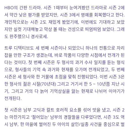
HBO의 간판 드라마. 시즌 1때부터 눈여겨봤던 드라마로 시즌 2에
서 약간 낮은 평가를 받았지만, 시즌 3에서 명예를 회복했다고 한다.
개인적으로는 시즌 2도 재밌게 봤었기에, 이번에도 기대하고 보았
지만 실컷 기대해놓고 막상 볼 때는 건성으로 띄엄띄엄 보았다. 그래
도 완주했으니 경사로세.
트루 디텍티브도 세 번째 시즌이나 되었으니 하나의 전통으로 자리
잡을 만한 구조가 생겼는데, 바로 작품이 다양한 시점에서 전개가 된
다는 것이다. 첫 번째 시즌은 두 형사의 과거 수사 일지를 듣는 형식
으로, 형사들의 기억 속 과거와 현재를 오가며 전개되었고, 두 번째
시즌은 세 형사와 한 거물에 초점을 맞춰 진행되었다. 이번 시즌 3은
한 형사의 젊은 시절(70년대) 그리고 거기서 한 5 ~ 10년쯤 지난 시
기, 그리고 거의 다 늙어 기억상실을 앓는 현재로 나뉘어 이야기가
전개된다.
첫 시즌은 남부 고딕과 컬트 호러적 요소를 섞어 맛을 냈고, 시즌 2
는 마찬가지고 ‘절어있는’ 남부의 경찰들을 다루었다면, 시즌 3도 역
시 남부, 한 마을에 벌어진 두 아이의 살인/실종 사건을 중심으로 벌