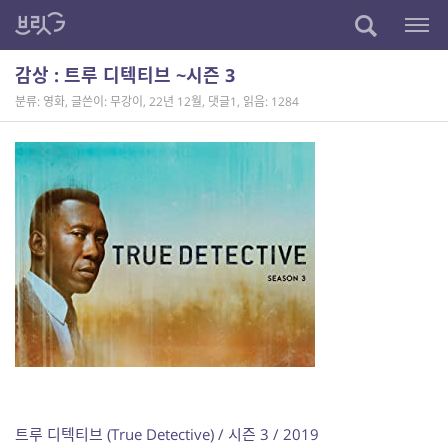
감상 : 트루 디텍티브 ~시즌 3
분류: 영화
,
글쓴이: 무강이
,
22년 12월
,
댓글1
,
읽음: 1284
트루 디텍티브 (True Detective) / 시즌 3 / 2019