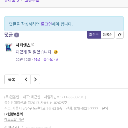
좋아요
5
·
고유주소
댓글을 작성하려면
로그인
해야 합니다.
댓글
최신순
등록순
1
사피엔스
재밌게 잘 읽었습니다.
22년 12월
·
답글
·
좋아요
·
#
목록
(주)민음인
대표: 박근섭
사업자번호:
211-88-33701
통신판매업신고: 제2013-서울강남-02625호
주소: 서울시 강남구 도산대로 1길 62 5층
전화: 070-4021-7777
문의
IP현황&문의
데스크탑 버전
©
황금가지
All rights reserved.