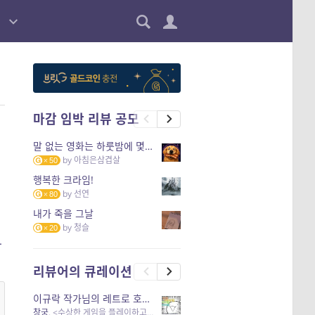
마감 임박 리뷰 공모
말 없는 영화는 하룻밤에 몇 리를 갈 수 있을까
by
아침은삼겹살
50
행복한 크라임!
by
선연
80
내가 죽을 그날
by
청슬
20
.
리뷰어의 큐레이션
이규락 작가님의 레트로 호러 리뷰
창궁
, <수상한 게임을 플레이하고 있어> 외 3개 작품