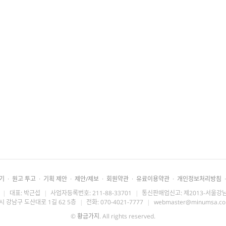
기
·
원고 투고
·
기획 제안
·
제안/제보
·
회원약관
·
유료이용약관
·
개인정보처리방침
·
|
대표: 박근섭
|
사업자등록번호: 211-88-33701
|
통신판매업신고: 제2013-서울강남
시 강남구 도산대로 1길 62 5층
|
전화: 070-4021-7777
|
webmaster@minumsa.c
©
황금가지
. All rights reserved.