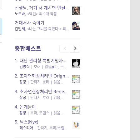
선생님, 거기 서 계시면 안될 것 같은데요-역할 클리셰를 비튼 작품들
노르바
, <역린> 외 9개 작품
거대서사 죽이기
김밀세
, <나는 그녀를 죽였다.> 외 1개 작품
종합베스트
1.
재난 관리청 특별기밀자료들
김병식
|
호러
| 읽음
, 구독
, 응원94, 리뷰3
×5
2.
초자연현상처리반 Orignal + True Ending
창궁
|
판타지, 호러
| 읽음
, 구독
, 응원6
×5
3.
초자연현상처리반 Renewal
창궁
|
판타지, 호러
| 읽음
, 구독
, 응원82, 리뷰4
×5
4.
논개놀이
창궁
|
호러, 로맨스
| 읽음
, 공감11, 응원25
×5
5.
닉스(Nyx)
헤스티아
|
판타지, 추리/스릴러
| 읽음
, 구독
, 응원434
×5