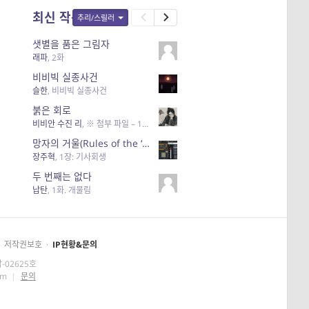
최신 작품
추리/스릴러
샛별을 품은 그림자
래파
,
2화
비비빅 실종사건
슬한
,
비비빅 실종사건
붉은 회로
비비안 수진 리
,
※ 첨부 파일 – 120분 후
망자의 거울(Rules of the ‘Mirror of the Dead’)
장주혁
,
1장: 기사회생
두 번째는 없다
납탄
,
1화. 개물림
저작권보호
·
IP현황&문의
-02625호
om
|
문의