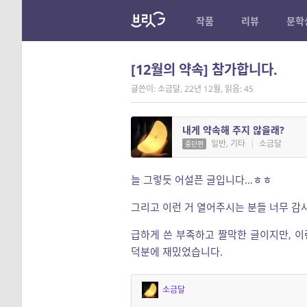
작품
리뷰
문학
[12월의 약속] 참가합니다.
글쓴이: 소금달
,
22년 12월
,
읽음: 45
내게 약속해 주지 않을래?
일반, 기타
|
소금달
중단편
늘 그렇듯 어설픈 글입니다…ㅎㅎ
그리고 이런 거 열어주시는 분들 너무 감사해
급하게 쓴 부족하고 짤막한 글이지만, 이
덕분에 재밌었습니다.
소금달