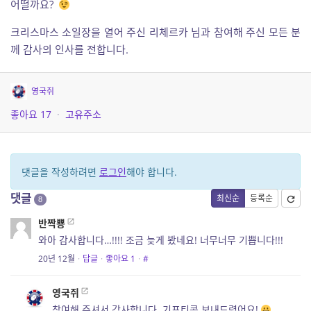
어떨까요?
크리스마스 소일장을 열어 주신 리체르카 님과 참여해 주신 모든 분
께 감사의 인사를 전합니다.
영국쥐
좋아요
17
·
고유주소
댓글을 작성하려면
로그인
해야 합니다.
댓글
최신순
등록순
8
반짝뿅
와아 감사합니다…!!!! 조금 늦게 봤네요! 너무너무 기쁩니다!!!
20년 12월
·
답글
·
좋아요
1
·
#
영국쥐
참여해 주셔서 감사합니다. 기프티콘 보내드렸어요!