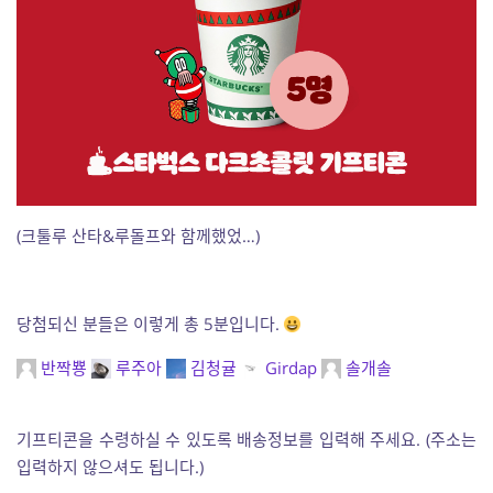
(크툴루 산타&루돌프와 함께했었…)
당첨되신 분들은 이렇게 총 5분입니다.
반짝뿅
루주아
김청귤
Girdap
솔개솔
기프티콘을 수령하실 수 있도록 배송정보를 입력해 주세요. (주소는
입력하지 않으셔도 됩니다.)