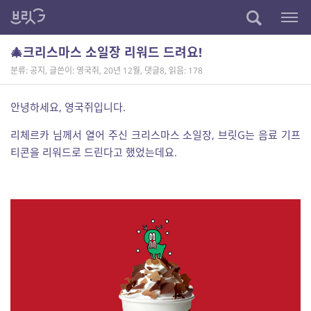
🎄크리스마스 소일장 리워드 드려요!
분류: 공지
,
글쓴이: 영국쥐
,
20년 12월
,
댓글8
,
읽음: 178
안녕하세요, 영국쥐입니다.
리체르카 님께서 열어 주신 크리스마스 소일장, 브릿G는 음료 기프
티콘을 리워드로 드린다고 했었는데요.