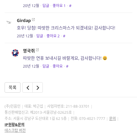
20년 12월
·
답글
·
좋아요
1
·
#
Girdap
호우! 당첨! 따땃한 크리스마스가 되겠네요! 감사합니다!
20년 12월
·
답글
·
좋아요
2
·
#
영국쥐
따땃한 연휴 보내시길 바랄게요, 감사합니다!
20년 12월
·
답글
·
좋아요
·
#
목록
(주)민음인
대표: 박근섭
사업자번호:
211-88-33701
통신판매업신고: 제2013-서울강남-02625호
주소: 서울시 강남구 도산대로 1길 62 5층
전화: 070-4021-7777
문의
IP현황&문의
데스크탑 버전