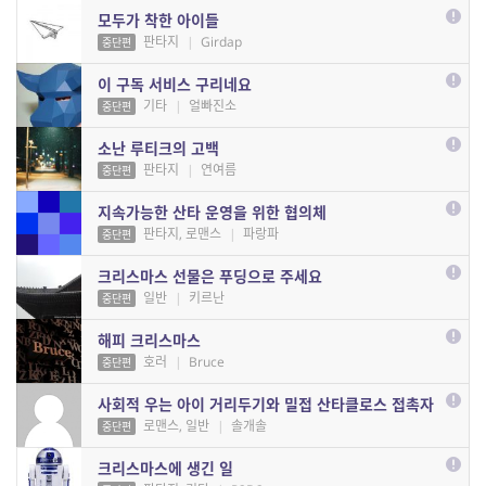
모두가 착한 아이들
판타지
|
Girdap
중단편
이 구독 서비스 구리네요
기타
|
얼빠진소
중단편
소난 루티크의 고백
판타지
|
연여름
중단편
지속가능한 산타 운영을 위한 협의체
판타지, 로맨스
|
파랑파
중단편
크리스마스 선물은 푸딩으로 주세요
일반
|
키르난
중단편
해피 크리스마스
호러
|
Bruce
중단편
사회적 우는 아이 거리두기와 밀접 산타클로스 접촉자
로맨스, 일반
|
솔개솔
중단편
크리스마스에 생긴 일