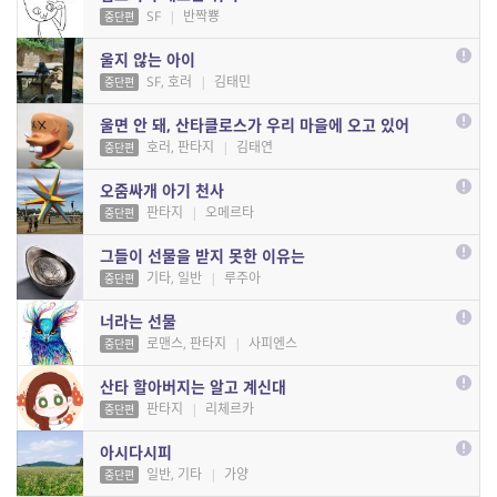
SF
|
반짝뿅
중단편
울지 않는 아이
SF, 호러
|
김태민
중단편
울면 안 돼, 산타클로스가 우리 마을에 오고 있어
호러, 판타지
|
김태연
중단편
오줌싸개 아기 천사
판타지
|
오메르타
중단편
그들이 선물을 받지 못한 이유는
기타, 일반
|
루주아
중단편
너라는 선물
로맨스, 판타지
|
사피엔스
중단편
산타 할아버지는 알고 계신대
판타지
|
리체르카
중단편
아시다시피
일반, 기타
|
가양
중단편