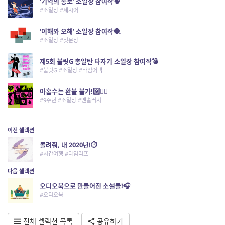
‘기억의 통로’ 소일장 참여작🧠
#소일장 #제시어
‘이해와 오해’ 소일장 참여작🧶
#소일장 #첫문장
제5회 불릿G 총알탄 타자기 소일장 참여작💣
#불릿G #소일장 #타임어택
아홉수는 환불 불가!9️⃣🙅‍♀️
#9주년 #소일장 #앤솔러지
이전 셀렉션
돌려줘, 내 2020년!⏱️
#시간여행 #타임리프
다음 셀렉션
오디오북으로 만들어진 소설들!🎧
#오디오북
전체 셀렉션 목록
공유하기