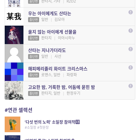
판타지, 기타
|
R2D2
중단편
우는 아이에게도 산타는
일반
|
김모아
중단편
울지 않는 아이에게 선물을
판타지
|
이아시하누
중단편
산타는 지나가더라도
일반
|
사선
중단편
해피메리졸리 화이트 크리스마스
로맨스, 일반
|
파랑파
중단편
고요한 밤, 거룩한 밤, 어둠에 묻힌 밤
판타지, 일반
|
한정우기
중단편
#연관 셀렉션
‘다섯 번의 노력’ 소일장 참여작5️⃣
#소일장 #첫문장