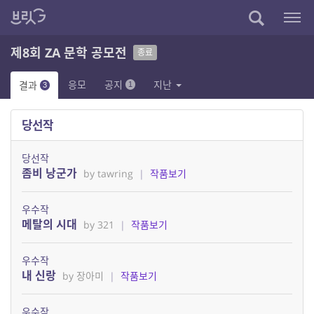
제8회 ZA 문학 공모전
종료
응모
공지
지난
결과
1
3
당선작
당선작
좀비 낭군가
by tawring
|
작품보기
우수작
메탈의 시대
by 321
|
작품보기
우수작
내 신랑
by 장아미
|
작품보기
우수작