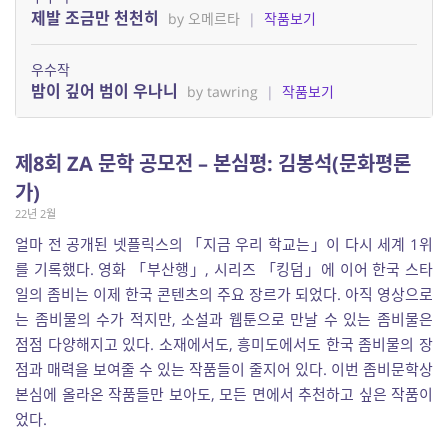
제발 조금만 천천히
by 오메르타
|
작품보기
우수작
밤이 깊어 범이 우나니
by tawring
|
작품보기
제8회 ZA 문학 공모전 – 본심평: 김봉석(문화평론
가)
22년 2월
얼마 전 공개된 넷플릭스의 「지금 우리 학교는」이 다시 세계 1위
를 기록했다. 영화 「부산행」, 시리즈 「킹덤」에 이어 한국 스타
일의 좀비는 이제 한국 콘텐츠의 주요 장르가 되었다. 아직 영상으로
는 좀비물의 수가 적지만, 소설과 웹툰으로 만날 수 있는 좀비물은
점점 다양해지고 있다. 소재에서도, 흥미도에서도 한국 좀비물의 장
점과 매력을 보여줄 수 있는 작품들이 줄지어 있다. 이번 좀비문학상
본심에 올라온 작품들만 보아도, 모든 면에서 추천하고 싶은 작품이
었다.