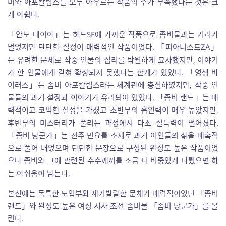
비와 아포칼립스를 모두 아우르는 작품의 수가 부족했다는 것은 크
게 아쉽다.
「안노 테이아」는 하드SF에 가까운 작품으로 좀비물과는 거리가
멀었지만 탄탄한 설정이 매력적인 작품이었다. 「피아니스트ZA」
는 유려한 문체로 작중 인물의 심리를 탁월하게 묘사했지만, 이야기
가 한 인물에게 갇혀 확장되지 못했다는 한계가 있었다. 「영생 바
이러스」는 좀비 아포칼립스라는 세계관에 충실하였지만, 작중 인
물들의 과거 설정과 이야기가 유리되어 있었다. 「좀비 랜드」는 매
력적이고 코믹한 설정을 가졌고 초반부의 흡인력이 매우 높았지만,
후반부의 미스터리가 풀리는 과정에서 다소 설득력이 떨어졌다.
「좀비 낭군가」는 진주 민요를 소재로 과거 여인들의 삶을 매혹적
으로 풀어 내었으며 탄탄한 문장으로 구성된 완성도 높은 작품이었
으나 좀비와 그에 관련된 수수께끼를 조금 더 비중있게 다뤘으면 하
는 아쉬움이 남는다.
본선에는 독특한 도입부와 재기발랄한 문체가 매력적이었던 「좀비
랜드」와 완성도 높은 여성 서사 조선 좀비물 「좀비 낭군가」를 올
린다.