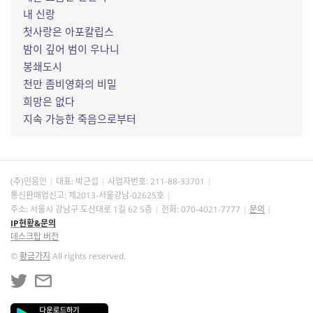
내 신랑
첫사랑은 아포칼립스
밤이 깊어 범이 우나니
봉쇄도시
천만 좀비영화의 비밀
희망은 없다
지속 가능한 죽음으로부터
(주)민음인
대표: 박근섭
사업자번호:
211-88-33701
통신판매업신고: 제2013-서울강남-02625호
주소: 서울시 강남구 도산대로 1길 62 5층
전화: 070-4021-7777
문의
IP현황&문의
데스크탑 버전
©
황금가지
All rights reserved.