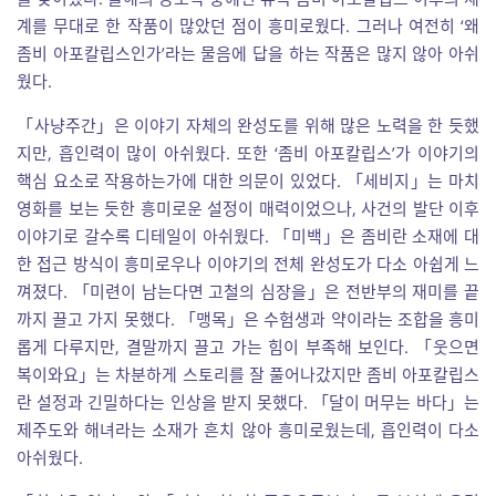
계를 무대로 한 작품이 많았던 점이 흥미로웠다. 그러나 여전히 ‘왜
좀비 아포칼립스인가’라는 물음에 답을 하는 작품은 많지 않아 아쉬
웠다.
「사냥주간」은 이야기 자체의 완성도를 위해 많은 노력을 한 듯했
지만, 흡인력이 많이 아쉬웠다. 또한 ‘좀비 아포칼립스’가 이야기의
핵심 요소로 작용하는가에 대한 의문이 있었다. 「세비지」는 마치
영화를 보는 듯한 흥미로운 설정이 매력이었으나, 사건의 발단 이후
이야기로 갈수록 디테일이 아쉬웠다. 「미백」은 좀비란 소재에 대
한 접근 방식이 흥미로우나 이야기의 전체 완성도가 다소 아쉽게 느
껴졌다. 「미련이 남는다면 고철의 심장을」은 전반부의 재미를 끝
까지 끌고 가지 못했다. 「맹목」은 수험생과 약이라는 조합을 흥미
롭게 다루지만, 결말까지 끌고 가는 힘이 부족해 보인다. 「웃으면
복이와요」는 차분하게 스토리를 잘 풀어나갔지만 좀비 아포칼립스
란 설정과 긴밀하다는 인상을 받지 못했다. 「달이 머무는 바다」는
제주도와 해녀라는 소재가 흔치 않아 흥미로웠는데, 흡인력이 다소
아쉬웠다.