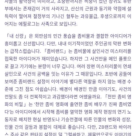
자들의 활약상이 미미하고, 초중반까지는 비중이 컸던 창귀도 후반
부에서는 존재감이 거의 사라지고, 산신의 근원과 동기와 약점에 설
득력이 떨어져 절정부의 기나긴 혈투는 과유불급, 후생으로까지 이
어지는 에필로그는 사족으로 보입니다.
「내 신랑」은 외딴섬의 민간 풍습을 좀비물과 결합한 아이디어가
흥미롭고 신선합니다. 다만, 내내 이기적이었던 주인공의 막판 변화
는 급작스럽습니다. 「좀비랜드」는 좀비물에 살인사건 미스터리를
접목한 아이디어가 재미있습니다. 하지만 그 사건만을 메인 플롯으
로 끌고 가기에는 분량이 너무 깁니다. 여러 장편 미스터리물이 연쇄
살인으로 사건의 공백을 잇는 이유가 그 때문입니다. 초반에 공들여
보여준 좀비랜드 설정이 이야기에 별다른 역할을 하지 않는 배경 수
준에 그친 점도 아쉽습니다. 배경이 배경인 만큼 이야기도, 사건의
전말도 좀 더 전복적이고 과감했더라면 어땠을까요. 「천만 좀비 영
화의 비밀」는 ‘천만 좀비 영화에 출연한 좀비 배우가 진짜 좀비였
다’는 아이디어에서 시작해 좀비를 열악한 영화 제작 현장의 연기 노
동자로 배치한 현실 반영도나 기승전결에 따른 인물의 변화와 성장,
인물 간의 갈등과 봉합이 대체로 좋습니다. 다만, ZB랜드와 바이러
스 주사 같은 판타지 설정이 덜 그럴싸하고, 제목만으로도 이야기의