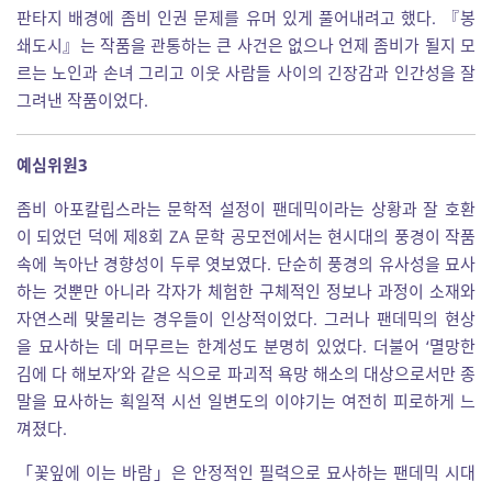
판타지 배경에 좀비 인권 문제를 유머 있게 풀어내려고 했다. 『봉
쇄도시』는 작품을 관통하는 큰 사건은 없으나 언제 좀비가 될지 모
르는 노인과 손녀 그리고 이웃 사람들 사이의 긴장감과 인간성을 잘
그려낸 작품이었다.
예심위원3
좀비 아포칼립스라는 문학적 설정이 팬데믹이라는 상황과 잘 호환
이 되었던 덕에 제8회 ZA 문학 공모전에서는 현시대의 풍경이 작품
속에 녹아난 경향성이 두루 엿보였다. 단순히 풍경의 유사성을 묘사
하는 것뿐만 아니라 각자가 체험한 구체적인 정보나 과정이 소재와
자연스레 맞물리는 경우들이 인상적이었다. 그러나 팬데믹의 현상
을 묘사하는 데 머무르는 한계성도 분명히 있었다. 더불어 ‘멸망한
김에 다 해보자’와 같은 식으로 파괴적 욕망 해소의 대상으로서만 종
말을 묘사하는 획일적 시선 일변도의 이야기는 여전히 피로하게 느
껴졌다.
「꽃잎에 이는 바람」은 안정적인 필력으로 묘사하는 팬데믹 시대