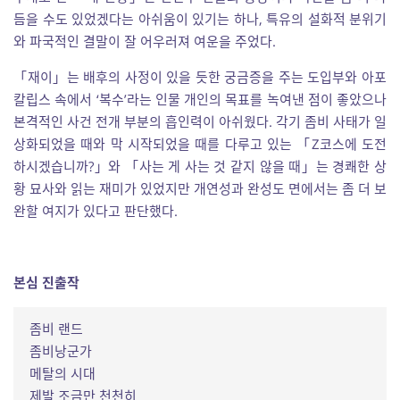
듬을 수도 있었겠다는 아쉬움이 있기는 하나, 특유의 설화적 분위기
와 파국적인 결말이 잘 어우러져 여운을 주었다.
「재이」는 배후의 사정이 있을 듯한 궁금증을 주는 도입부와 아포
칼립스 속에서 ‘복수’라는 인물 개인의 목표를 녹여낸 점이 좋았으나
본격적인 사건 전개 부분의 흡인력이 아쉬웠다. 각기 좀비 사태가 일
상화되었을 때와 막 시작되었을 때를 다루고 있는 「Z코스에 도전
하시겠습니까?」와 「사는 게 사는 것 같지 않을 때」는 경쾌한 상
황 묘사와 읽는 재미가 있었지만 개연성과 완성도 면에서는 좀 더 보
완할 여지가 있다고 판단했다.
본심 진출작
좀비 랜드
좀비낭군가
메탈의 시대
제발 조금만 천천히