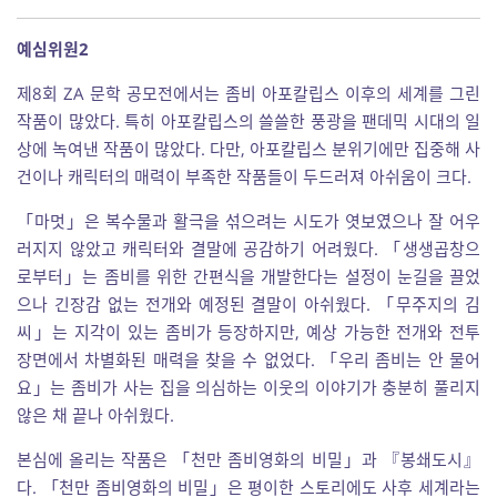
예심위원2
제8회 ZA 문학 공모전에서는 좀비 아포칼립스 이후의 세계를 그린
작품이 많았다. 특히 아포칼립스의 쓸쓸한 풍광을 팬데믹 시대의 일
상에 녹여낸 작품이 많았다. 다만, 아포칼립스 분위기에만 집중해 사
건이나 캐릭터의 매력이 부족한 작품들이 두드러져 아쉬움이 크다.
「마멋」은 복수물과 활극을 섞으려는 시도가 엿보였으나 잘 어우
러지지 않았고 캐릭터와 결말에 공감하기 어려웠다. 「생생곱창으
로부터」는 좀비를 위한 간편식을 개발한다는 설정이 눈길을 끌었
으나 긴장감 없는 전개와 예정된 결말이 아쉬웠다. 「무주지의 김
씨」는 지각이 있는 좀비가 등장하지만, 예상 가능한 전개와 전투
장면에서 차별화된 매력을 찾을 수 없었다. 「우리 좀비는 안 물어
요」는 좀비가 사는 집을 의심하는 이웃의 이야기가 충분히 풀리지
않은 채 끝나 아쉬웠다.
본심에 올리는 작품은 「천만 좀비영화의 비밀」과 『봉쇄도시』
다. 「천만 좀비영화의 비밀」은 평이한 스토리에도 사후 세계라는