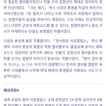
의 절묘한 좀비물이었으나 인물 간의 감정선이 제대로 정리되지 못
한 인상이었다. 「사는 얘기」 역시 시대의 풍경을 착실히 따라가는
이야기였는데, 1번 좀비가 나타난 이후 역학조사 과정에서 밝혀지
는 감염자들의 일상을 따라가다 확장되는 구성 자체는 인상적이었
으나 다양한 군상의 에피소드를 볼 수 있다는 장점만큼이나 중심 서
사가 부재한다는 단점도 분명했던 작품이었다.
다음은 본심에 올린 작품들이다. 「첫사랑은 아포칼립스」 역시 팬
데믹 시대의 풍경과 맞물린 학원 좀비물로서, 불필요해 보이는 에피
소드도 있었지만 오락가락 애타는 인물의 감정선과 좀비들과의 사
투를 오가는 발랄한 이야기가 돋보이는 작품이었다. 「밤이 깊어 범
이 우나니」는 다소 이야기가 장황했으나 창귀와 좀비를 결합한 독
특한 시대물에서 시작해 현대 배경의 환생물로 치환되는 시도가 인
상적이었다.
예심위원4
세계 유일의 좀비 아포칼립스 소재 문학상인 ZA 문학 공모전이 8회
를 맞이했다. 올해의 공모작 중에선 유독 좀비 아포칼립스 이후의 세