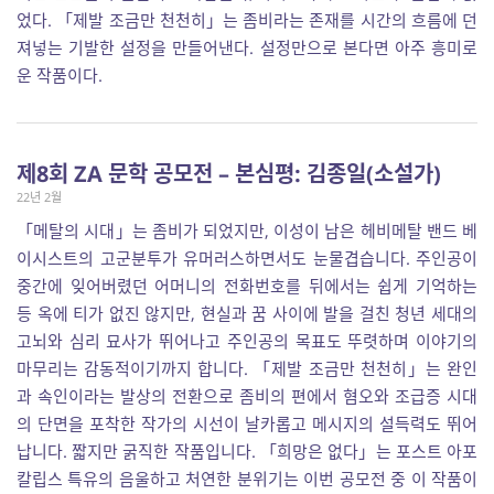
었다. 「제발 조금만 천천히」는 좀비라는 존재를 시간의 흐름에 던
져넣는 기발한 설정을 만들어낸다. 설정만으로 본다면 아주 흥미로
운 작품이다.
제8회 ZA 문학 공모전 – 본심평: 김종일(소설가)
22년 2월
「메탈의 시대」는 좀비가 되었지만, 이성이 남은 헤비메탈 밴드 베
이시스트의 고군분투가 유머러스하면서도 눈물겹습니다. 주인공이
중간에 잊어버렸던 어머니의 전화번호를 뒤에서는 쉽게 기억하는
등 옥에 티가 없진 않지만, 현실과 꿈 사이에 발을 걸친 청년 세대의
고뇌와 심리 묘사가 뛰어나고 주인공의 목표도 뚜렷하며 이야기의
마무리는 감동적이기까지 합니다. 「제발 조금만 천천히」는 완인
과 속인이라는 발상의 전환으로 좀비의 편에서 혐오와 조급증 시대
의 단면을 포착한 작가의 시선이 날카롭고 메시지의 설득력도 뛰어
납니다. 짧지만 굵직한 작품입니다. 「희망은 없다」는 포스트 아포
칼립스 특유의 음울하고 처연한 분위기는 이번 공모전 중 이 작품이