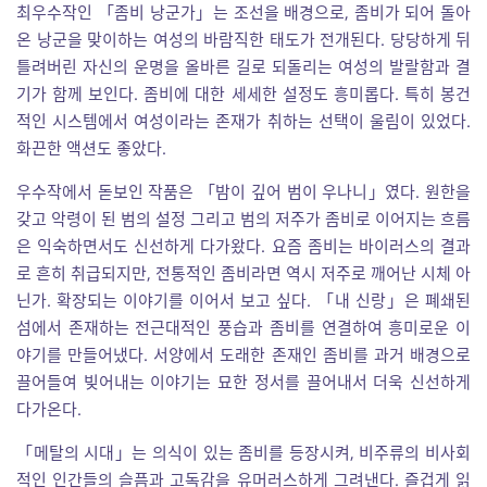
최우수작인 「좀비 낭군가」는 조선을 배경으로, 좀비가 되어 돌아
온 낭군을 맞이하는 여성의 바람직한 태도가 전개된다. 당당하게 뒤
틀려버린 자신의 운명을 올바른 길로 되돌리는 여성의 발랄함과 결
기가 함께 보인다. 좀비에 대한 세세한 설정도 흥미롭다. 특히 봉건
적인 시스템에서 여성이라는 존재가 취하는 선택이 울림이 있었다.
화끈한 액션도 좋았다.
우수작에서 돋보인 작품은 「밤이 깊어 범이 우나니」였다. 원한을
갖고 악령이 된 범의 설정 그리고 범의 저주가 좀비로 이어지는 흐름
은 익숙하면서도 신선하게 다가왔다. 요즘 좀비는 바이러스의 결과
로 흔히 취급되지만, 전통적인 좀비라면 역시 저주로 깨어난 시체 아
닌가. 확장되는 이야기를 이어서 보고 싶다. 「내 신랑」은 폐쇄된
섬에서 존재하는 전근대적인 풍습과 좀비를 연결하여 흥미로운 이
야기를 만들어냈다. 서양에서 도래한 존재인 좀비를 과거 배경으로
끌어들여 빚어내는 이야기는 묘한 정서를 끌어내서 더욱 신선하게
다가온다.
「메탈의 시대」는 의식이 있는 좀비를 등장시켜, 비주류의 비사회
적인 인간들의 슬픔과 고독감을 유머러스하게 그려낸다. 즐겁게 읽