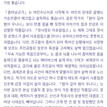
가장 좋습니다.
「좀비낭군가」는 여인수난사로 시작해 두 여인의 유대로 끝맺는
기승전결이 매끄럽고 설득력도 좋습니다. 같은 작가의 「밤이 깊어
범이 우나니」보다 한결 힘을 뺀 듯한데 이야기의 힘과 잔상은 더
강렬한 작품입니다. 「첫사랑은 아포칼립스」는 제목 그대로 첫사
랑 로맨스가 좀비 아포칼립스를 만나니 유머러스하면서도 풋풋하고
귀엽습니다. 다만, 친구들이 좀비가 되어 죽어간 상황에서도 사랑밖
에 모르는 주인공들은 장르의 특성을 고려해도 살짝 껄끄럽습니다.
「지속 가능한 죽음으로부터」는 몸과 뇌를 나누어 좀비화한 몸을
동력으로 활용하고 뇌는 메타버스에 살게 하는 ‘Z테크’ 세계관이 시
의적절하고, 궁지에 몰린 주인공이 택한 해결책도 의미심장합니다.
다만, 세계관과 중심 사건이 매끈하게 맞물리지 않아 살짝 따로 노는
듯하고, 작가의 의도로 보이긴 하나 인물의 태도와 서술이 시종일관
건조해 감정 이입이 쉽지 않습니다. 「밤이 깊어 범이 우나니」는
이번 공모전 본심 진출작 중 읽는 맛이 가장 좋았던 작품입니다. 문
장과 대화, 캐릭터가 생생하고, 산신과 착호사의 운명적인 대결로 그
려낸 시대상도 빼어납니다. 그러나 크게 한 건 할 듯 등장했던 조력