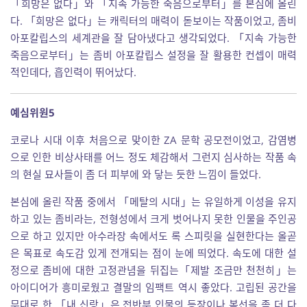
「희망은 없다」와 「지속 가능한 죽음으로부터」를 본심에 올린
다. 「희망은 없다」는 캐릭터의 매력이 돋보이는 작품이었고, 좀비
아포칼립스의 세계관을 잘 담아냈다고 생각되었다. 「지속 가능한
죽음으로부터」는 좀비 아포칼립스 설정을 잘 활용한 컨셉이 매력
적인데다, 흡인력이 뛰어났다.
예심위원5
코로나 시대 이후 처음으로 맞이한 ZA 문학 공모전이었고, 감염병
으로 인한 비상사태를 어느 정도 체감해서 그런지 심사하는 작품 속
의 현실 묘사들이 좀 더 피부에 와 닿는 듯한 느낌이 들었다.
본심에 올린 작품 중에서 「메탈의 시대」는 유일하게 이성을 유지
하고 있는 좀비라는, 전형성에서 크게 벗어나지 못한 인물을 주인공
으로 하고 있지만 아수라장 속에서도 록 스피릿을 실현한다는 올곧
은 목표로 속도감 있게 전개되는 점이 눈에 띄었다. 속도에 대한 설
정으로 좀비에 대한 고정관념을 뒤집는「제발 조금만 천천히」는
아이디어가 흥미로웠고 결말의 임팩트 역시 좋았다. 고립된 공간을
무대로 한 「내 신랑」은 전반부 인물의 등장이나 복선을 좀 더 다