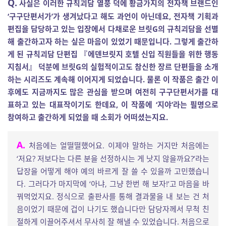
Q.
사실은 이러한 규칙괴담 열풍 덕에 황금가지의 전자책 브랜드인
‘구구단편서가’가 생겨났다고 해도 과언이 아닌데요, 전자책 기획과
편집을 담당하고 있는 입장에서 다채로운 브릿G의 규칙괴담을 선별
해 출간하고자 하는 싶은 마음이 있었기 때문입니다. 그렇게 출간하
게 된 규칙괴담 단편집 『에덴브릿지 호텔 신입 직원들을 위한 행동
지침서』 덕분에 브릿G의 실험적이고도 참신한 장르 단편들을 소개
하는 시리즈도 계속해 이어지게 되었습니다. 물론 이 작품은 출간 이
후에도 지금까지도 많은 관심을 받으며 여전히 구구단편서가를 대
표하고 있는 대표작이기도 한데요, 이 작품에 ‘지야’라는 필명으로
참여하고 출간하게 되었을 때 소회가 어떠셨는지요.
A.
처음에는 얼떨떨했어요. 이제야 말하는 거지만 처음에는
‘저요? 저보다는 다른 분을 선정하시는 게 낫지 않을까요?’라는
답장을 어떻게 해야 예의 바르게 잘 쓸 수 있을까 고민했습니
다. 그러다가 마지막에 ‘아냐, 그냥 한번 해 보자!’고 마음을 바
꿔먹었지요. 정식으로 출판사를 통해 결과물을 내 보는 건 처
음이었기 때문에 겁이 나기도 했습니다만 담당자께서 무척 친
절하게 이끌어주셔서 무사히 잘 해낼 수 있었습니다. 처음으로