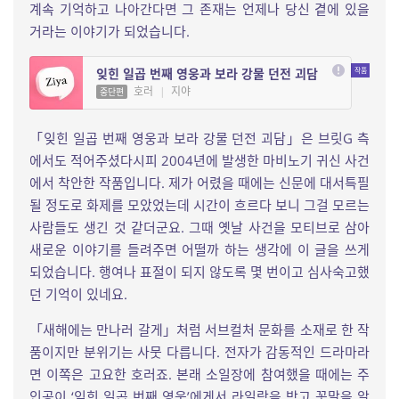
계속 기억하고 나아간다면 그 존재는 언제나 당신 곁에 있을
거라는 이야기가 되었습니다.
잊힌 일곱 번째 영웅과 보라 강물 던전 괴담
호러
|
지야
중단편
「잊힌 일곱 번째 영웅과 보라 강물 던전 괴담」은 브릿G 측
에서도 적어주셨다시피 2004년에 발생한 마비노기 귀신 사건
에서 착안한 작품입니다. 제가 어렸을 때에는 신문에 대서특필
될 정도로 화제를 모았었는데 시간이 흐르다 보니 그걸 모르는
사람들도 생긴 것 같더군요. 그때 옛날 사건을 모티브로 삼아
새로운 이야기를 들려주면 어떨까 하는 생각에 이 글을 쓰게
되었습니다. 행여나 표절이 되지 않도록 몇 번이고 심사숙고했
던 기억이 있네요.
「새해에는 만나러 갈게」처럼 서브컬처 문화를 소재로 한 작
품이지만 분위기는 사뭇 다릅니다. 전자가 감동적인 드라마라
면 이쪽은 고요한 호러죠. 본래 소일장에 참여했을 때에는 주
인공이 ‘잊힌 일곱 번째 영웅’에게서 라일락을 받고 꽃말을 알