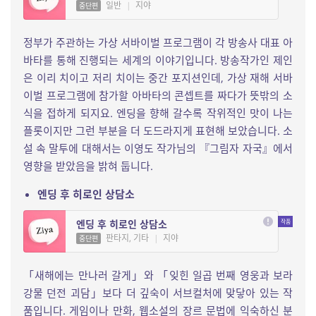
일반
|
지야
중단편
정부가 주관하는 가상 서바이벌 프로그램이 각 방송사 대표 아
바타를 통해 진행되는 세계의 이야기입니다. 방송작가인 제인
은 이리 치이고 저리 치이는 중간 포지션인데, 가상 재해 서바
이벌 프로그램에 참가할 아바타의 콘셉트를 짜다가 뜻밖의 소
식을 접하게 되지요. 엔딩을 향해 갈수록 작위적인 맛이 나는
플롯이지만 그런 부분을 더 도드라지게 표현해 보았습니다. 소
설 속 말투에 대해서는 이영도 작가님의 『그림자 자국』에서
영향을 받았음을 밝혀 둡니다.
엔딩 후 히로인 상담소
엔딩 후 히로인 상담소
판타지, 기타
|
지야
중단편
「새해에는 만나러 갈게」와 「잊힌 일곱 번째 영웅과 보라
강물 던전 괴담」보다 더 깊숙이 서브컬처에 맞닿아 있는 작
품입니다. 게임이나 만화, 웹소설의 장르 문법에 익숙하신 분