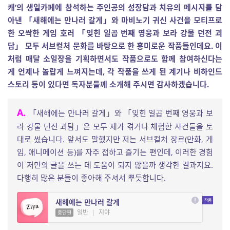
캐’의 생일카페에 참석하는 주인공의 성장담과 치유의 메시지를 담
아낸 「새해에는 만나러 갈게」와 마비노기 귀신 사건을 모티프로
한 오싹한 게임 호러 「잊힌 일곱 번째 영웅과 보라 강물 던전 괴
담」 모두 서브컬처 문화를 바탕으로 한 흥미로운 작품들인데요. 이
처럼 매달 소일장을 기획하면서도 작품으로도 함께 참여하신다는
게 언제나 놀랍게 느껴지는데, 각 작품을 쓰게 된 계기나 비하인드
스토리 등이 있다면 독자분들께 소개해 주시면 감사하겠습니다.
A.
「새해에는 만나러 갈게」와 「잊힌 일곱 번째 영웅과 보
라 강물 던전 괴담」은 모두 제가 겪거나 체험한 사건들을 토
대로 썼습니다. 앞서도 말했지만 저는 서브컬처 장르(만화, 게
임, 애니메이션 등)를 자주 접하고 즐기는 편인데, 이러한 경험
이 저만의 글을 쓰는 데 도움이 되지 않을까 생각한 결과지요.
다행히 많은 분들이 좋아해 주셔서 뿌듯합니다.
새해에는 만나러 갈게
일반
|
지야
중단편