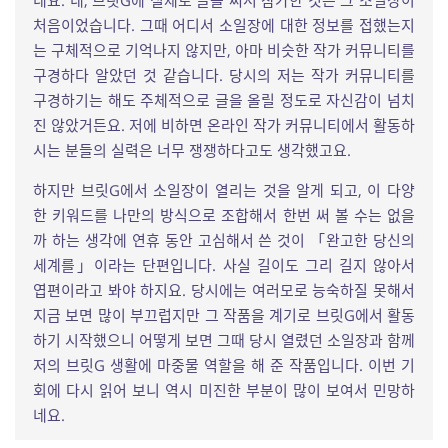
네요. 네, 브릿G에 실제로 글을 써서 참가한 것은 그 소일장이
처음이었습니다. 그때 어디서 소일장에 대한 정보를 접했는지
는 구체적으로 기억나지 않지만, 아마 비슷한 작가 커뮤니티를
구경하다 알았던 것 같습니다. 당시의 저는 작가 커뮤니티를
구경하기는 해도 주체적으로 글을 올릴 정도로 자신감이 넘치
진 않았거든요. 저에 비하면 온라인 작가 커뮤니티에서 활동하
시는 분들의 실력은 너무 쟁쟁하다고도 생각했고요.
하지만 브릿G에서 소일장이 열리는 것을 알게 되고, 이 다양
한 키워드를 나만의 방식으로 조합해서 한번 써 볼 수는 없을
까 하는 생각에 연휴 동안 고심해서 쓴 것이 「완고한 당신의
세계를」이라는 단편입니다. 사실 길이도 그리 길지 않아서
엽편이라고 봐야 하지요. 당시에는 여러모로 능숙하질 못해서
지금 보면 많이 부끄럽지만 그 작품을 계기로 브릿G에서 활동
하기 시작했으니 어떻게 보면 그때 당시 열렸던 소일장과 함께
저의 브릿G 생활에 마중물 역할을 해 준 작품입니다. 이번 기
회에 다시 읽어 보니 역시 미진한 부분이 많이 보여서 민망하
네요.