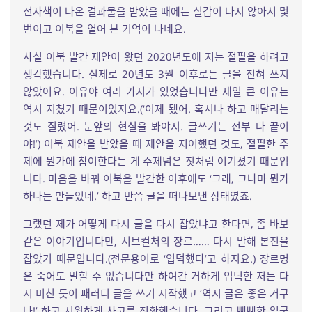
전자책이 나온 결과물을 받았을 때에는 실감이 나지 않아서 몇
번이고 이북을 열어 본 기억이 나네요.
사실 이북 발간 제안이 왔던 2020년도에 저는 절필을 하려고
생각했습니다. 실제로 20년도 3월 이후로는 글을 전혀 쓰지
않았어요. 이유야 여러 가지가 있었습니다만 제일 큰 이유는
역시 지쳤기 때문이었지요.(‘이제 됐어. 혹시나 하고 매달리는
것도 질렸어. 눈앞의 현실을 봐야지. 글쓰기는 전부 다 끝이
야!’) 이북 제안을 받았을 때 제안을 저어했던 것도, 절필한 주
제에 뭔가에 참여한다는 게 주제넘은 짓처럼 여겨졌기 때문입
니다. 마음을 바꿔 이북을 발간한 이후에도 ‘그래, 그나마 뭔가
하나는 만들었네.’ 하고 반쯤 글을 떠나보낸 상태였죠.
그랬던 제가 어떻게 다시 글을 다시 잡았냐고 한다면, 좀 바보
같은 이야기입니다만, 서브컬처의 장르…… 다시 말해 본진을
잡았기 때문입니다.(전문용어로 ‘입덕했다’고 하지요.) 장르명
은 죽어도 말할 수 없습니다만 하여간 거하게 입덕한 저는 다
시 미친 듯이 패러디 글을 쓰기 시작했고 ‘역시 글은 좋은 거구
나!’ 하고 시원하게 사고를 전환했습니다. 그리고 뻔뻔한 얼굴