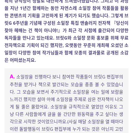
획의 규칙성이 정말로 대단하게 느껴졌더랬습니다. 그리고 이 과정
을 지난 1년간 함께하는 동안 자연스레 소일장 참여 작품들을 활용
한 콘텐츠의 기획을 고민하게 된 계기가 되기도 했습니다. 그렇게 브
릿G 6주년을 기념해 구성된 소일장 특집 앤솔러지 전자책 『당신이
찾아 헤매는 건 책이 아니야!』가 최근 각 서점에 출간되어 다양한
독자들을 만나고 있는데요. 브릿G와 소일장 문화 홍보를 위해 무료
전자책으로 기획이 되긴 했지만, 오랫동안 꾸준히 개최해 오셨던 소
일장이 다양한 참여 작가님들과 함께 모종의 결과물로 공개된 소감
은 어떠셨는지요.
A.
소일장을 진행하다 보니 참여한 작품들이 브릿G 편집부의
추천을 받거나 책으로 발간되는 모습을 종종 볼 수 있었습니
다. 그 모습을 보면서 주기적으로 소일장을 여는 일에 보람을
느끼긴 했지만 설마 아예 소일장을 주제로 삼은 전자책이 나오
게 될 줄은 몰랐어요. 소일장을 규칙적으로 열었던 이유도 그
냥 다른 사람들에게 글을 쓸 간단한 원동력을 주고 싶다는 생
각으로 시작한 것이었으니까요.(사실 매달 소일장을 열 때마다
이런 돌발행동이 브릿G 편집부에 누가 되는 것은 아닌지 고민