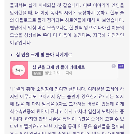
들께서는 쉽게 이해되실 것 같습니다. 어떤 이야기가 엔딩을
맞이했을 때, 더 이상 독자의 시야에 등장하지 못하고 한두 줄
의 에필로그로 짧게 정리되는 히로인들에 대해 써 보았습니다.
엔딩에서 멈춰 버린 모습보다는 한 발짝 앞으로 나아간 이들의
모습을 상상하는 쪽이 더 마음이 놓인다는, 지극히 개인적인
이유입니다.
십 년을 크게 빙 돌아 너에게로
십 년을 크게 빙 돌아 너에게로
일반, 기타
|
지야
중단편
‘11월의 취미’ 소일장에 참여한 글입니다. 여러분은 고쳐야 하
지만 아무래도 고쳐지지 않는 습관이 있으신가요? 저는 의자
에 앉을 때 다리 발목을 X자로 교차하는 버릇이 있는데 이게
척추측만증의 원인이 된다고 해서 고치려 열심히 노력하는 중
입니다. 하지만 만약 시술을 통해 이 습관을 손쉽게 고칠 수 있
다면 어떨까요? 간단한 시술을 통해 안 좋은 습관들을 덮어씌
우는 일이 일상적인 세계 속에서, 의지할 데 없는 한 개인에게