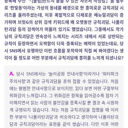
등록해 주신 「[꿀팁]반드시 붙을 수 있는 자소서 작성법」을 필두
로 ‘한빛동’이라는 가상의 동네를 배경으로 한 흥미로운 규칙괴담 시
리즈를 올려주셨는데, 이후 폭발적으로 다채로운 매뉴얼괴담이 증
가하며 브릿G의 상위 검색 키워드에 꽤 오랫동안 규칙괴담, 나폴리
탄괴담 등의 검색어가 머물러 있기도 했었습니다. 그중에서도 작가
님의 규칙괴담은 연속성이 느껴지는 시리즈 내에서 서로 상반되는
규칙이 등장하면서 오싹함이 더욱 증폭되는 매력이 있었는데요, 당
시 SNS에서 유행하던 이런 흐름을 포착하여 직접 써 봐야겠다는 생
각이 들 정도로 어떤 부분에서 규칙괴담에 흥미를 느끼게 되셨나요?
A.
당시 SNS에서는 ‘놀이공원 안내사항’이라거나 ‘워터파크
주의사항’과 같은 규칙괴담을 흔히 접할 수 있었습니다. 처음
에는 평범한 안내사항으로 보이지만, 읽다 보면 어떤 구절부터
위화감이 느껴집니다. 그 위화감은 항목을 읽어갈수록 점차 기
이해지면서 읽는 사람의 불안감을 증폭시킬 뿐 결코 속 시원하
게 규명되지 않습니다. 저는 처음 규칙괴담을 접했을 때 이러
한 부분이 ‘나폴리탄괴담’과 비슷하다고 생각하여 나폴리탄괴
담과 규칙괴담이라는 표현을 같이 썼습니다. 다만 이후 어떤