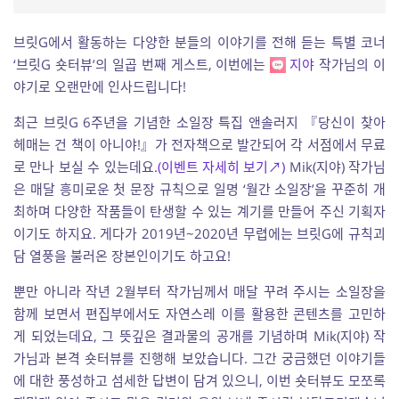
브릿G에서 활동하는 다양한 분들의 이야기를 전해 듣는 특별 코너
‘브릿G 숏터뷰’의 일곱 번째 게스트, 이번에는
지야
작가님의 이
야기로 오랜만에 인사드립니다!
최근 브릿G 6주년을 기념한 소일장 특집 앤솔러지 『당신이 찾아
헤매는 건 책이 아니야!』가 전자책으로 발간되어 각 서점에서 무료
로 만나 보실 수 있는데요.
(이벤트 자세히 보기↗)
Mik(지야) 작가님
은 매달 흥미로운 첫 문장 규칙으로 일명 ‘월간 소일장’을 꾸준히 개
최하며 다양한 작품들이 탄생할 수 있는 계기를 만들어 주신 기획자
이기도 하지요. 게다가 2019년~2020년 무렵에는 브릿G에 규칙괴
담 열풍을 불러온 장본인이기도 하고요!
뿐만 아니라 작년 2월부터 작가님께서 매달 꾸려 주시는 소일장을
함께 보면서 편집부에서도 자연스레 이를 활용한 콘텐츠를 고민하
게 되었는데요, 그 뜻깊은 결과물의 공개를 기념하며 Mik(지야) 작
가님과 본격 숏터뷰를 진행해 보았습니다. 그간 궁금했던 이야기들
에 대한 풍성하고 섬세한 답변이 담겨 있으니, 이번 숏터뷰도 모쪼록