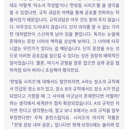
데도 어떻게 ‘자소서 작성법’이나 ‘한빛동 시리즈’를 쓸 생각을
할 수 있었냐면, 규칙 괴담은 여백을 통해 공포를 전파하는 작
품이었기 때문입니다. 규칙괴담은 아무 것도 밝혀 주지 않습니
다. 아무것도 드러내지 않습니다. 단지 의미를 알 수 없는 기이
한 대처법만이 스산하게 남아 있을 뿐입니다. 독자는 눈앞에
존재하는 문장 너머의 맥락을 상상해 보려다, 그 너머에 터무
니없는 무언가가 있다는 걸 깨닫습니다. 단지 문장을 쓰는 것
으로 이러한 공포감을 일으킬 수 있다는 것은 굉장히 매력적인
일이었습니다. 물론, 여기서 균형을 잘못 잡으면 삼류 공갈 협
박처럼 되어 버리니 조심해야 했지만요.
‘한빛동 시리즈’에 대해서도 첨언하자면, A라는 장소의 규칙에
서 언급된 장소 B가 있고, 장소 B의 규칙에서도 장소 A가 언급
되었다고 가정할 때 그 사이에 어긋남이 존재한다면 어떨까?
하는 생각에서 세계관이 점차 확장되었습니다. A의 규칙만 지
키면 된다고 생각했는데, 알고 보니 B에서는 A의 규칙을 일부
부정한다면? 무척 혼란스럽지요. 시리즈의 마지막 작품은
「한빛 성당 내부 공문」입니다만 현재 브릿G에는 올라와 있