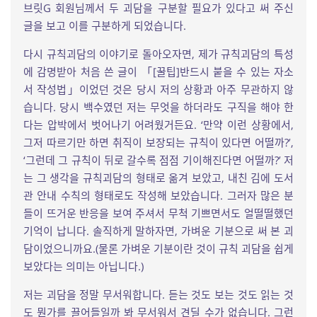
브릿G 회원님께서 두 괴담을 구분할 필요가 있다고 써 주신
글을 보고 이를 구분하게 되었습니다.
다시 규칙괴담의 이야기로 돌아오자면, 제가 규칙괴담의 특성
에 감명받아 처음 쓴 글이 「[꿀팁]반드시 붙을 수 있는 자소
서 작성법」이었던 것은 당시 저의 상황과 아주 무관하지 않
습니다. 당시 백수였던 저는 무엇을 하더라도 구직을 해야 한
다는 압박에서 벗어나기 어려웠거든요. ‘만약 이런 상황에서,
그저 따르기만 하면 취직이 보장되는 규칙이 있다면 어떨까?’,
‘그런데 그 규칙이 뒤로 갈수록 점점 기이해진다면 어떨까?’ 저
는 그 생각을 규칙괴담의 형태로 옮겨 보았고, 내친 김에 도서
관 안내 수칙의 형태로도 작성해 보았습니다. 그러자 많은 분
들이 뜨거운 반응을 보여 주셔서 무척 기쁘면서도 얼떨떨했던
기억이 납니다. 솔직하게 말하자면, 가벼운 기분으로 써 본 괴
담이었으니까요.(물론 가벼운 기분이란 것이 규칙 괴담을 쉽게
보았다는 의미는 아닙니다.)
저는 괴담을 정말 무서워합니다. 듣는 것도 보는 것도 읽는 것
도 뭔가를 끌어들일까 봐 무서워서 견딜 수가 없습니다. 그런