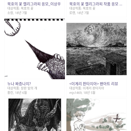
묵호의 꽃 캘리그라피 응모_이상우
묵호의 꽃 캘리그라피 작품 응모 – 인소영
대상작품: 묵호의 꽃
대상작품: 묵호의 꽃
소람, 18년 7월
로렌, 18년 7월
누나 짜증나지?
<이계리 판타지아> 팬아트 리뷰
대상작품: 장판 밑의 걔
대상작품: 이계리 판타지아
홍린, 18년 6월
mjs1469, 18년 5월