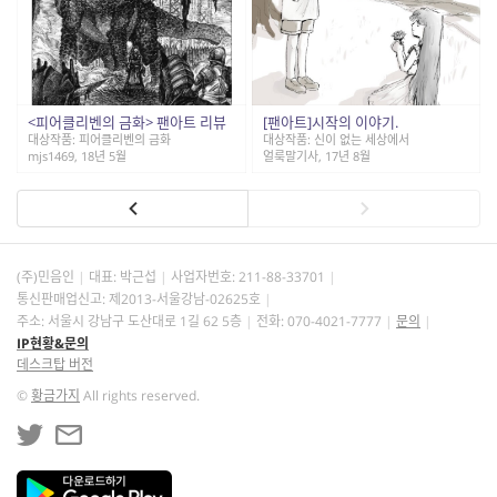
<피어클리벤의 금화> 팬아트 리뷰
[팬아트]시작의 이야기.
대상작품: 피어클리벤의 금화
대상작품: 신이 없는 세상에서
mjs1469, 18년 5월
얼룩말기사, 17년 8월
(주)민음인
대표: 박근섭
사업자번호:
211-88-33701
통신판매업신고: 제2013-서울강남-02625호
주소: 서울시 강남구 도산대로 1길 62 5층
전화: 070-4021-7777
문의
IP현황&문의
데스크탑 버전
©
황금가지
All rights reserved.