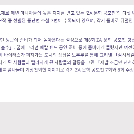
재로 매년 마니아들의 높은 지지를 받고 있는 ‘ZA 문학 공모전’의 다섯
응모작 중 선별된 중단편 소설 7편이 수록되어 있으며, 각기 좀비로 뒤덮
던 낭군이 좀비가 되어 돌아온다는 설정으로 제8회 ZA 문학 공모전 당
출수」, 꿈에 그리던 메탈 밴드 공연 준비 중에 좀비에게 물렸지만 여전
비 바이러스가 퍼져가는 도시의 상황을 노부부를 통해 그려낸 「삼시세킬
지게 된 사람들과 빨라지게 된 사람들의 갈등을 그린 「제발 조금만 천천
재를 넘나들며 기상천외한 이야기로 각기 ZA 문학 공모전 7회와 8회 수