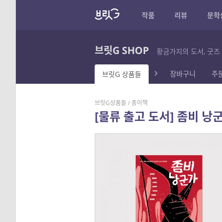
작품
리뷰
문학
브릿G SHOP
황금가지의 도서, 굿즈
장바구니
주
브릿G 상품들
브릿G상품들
/
종이책
[물류 출고 도서] 좀비 낭