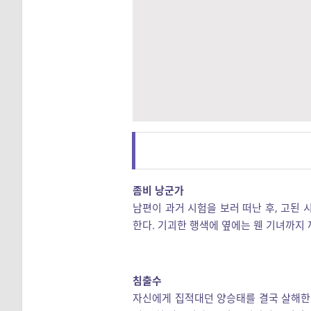
좀비 낭군가
남편이 과거 시험을 보러 떠난 후, 고된
한다. 기괴한 행색에 옆에는 웬 기녀까지 
침출수
자신에게 집적대던 양승태를 결국 살해한 