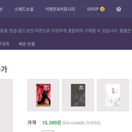
상
스레드소설
이벤트&커뮤니티
SHOP
 등을 현금/골드코인/쿠폰으로 다양하게 결합하여 구매할 수 있습니다. 물품은
문내역
배송·반품
군가
가격
15,300원
정가 17,000원
(무료배송)