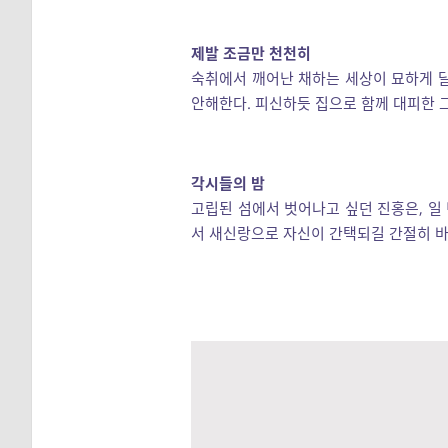
제발 조금만 천천히
숙취에서 깨어난 채하는 세상이 묘하게 달
안해한다. 피신하듯 집으로 함께 대피한 그
각시들의 밤
고립된 섬에서 벗어나고 싶던 진홍은, 일
서 새신랑으로 자신이 간택되길 간절히 바