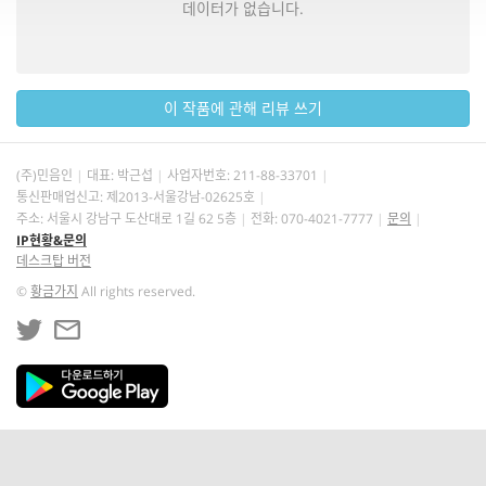
데이터가 없습니다.
이 작품에 관해 리뷰 쓰기
(주)민음인
대표: 박근섭
사업자번호:
211-88-33701
통신판매업신고: 제2013-서울강남-02625호
주소: 서울시 강남구 도산대로 1길 62 5층
전화: 070-4021-7777
문의
IP현황&문의
데스크탑 버전
©
황금가지
All rights reserved.