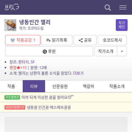
냉동인간 엘리
작가
제안
작가: 코코아드림
작품공감
1
읽기목록
공유
숏코드복사
후원
작가소개
+
장르:
판타지
,
SF
평점
×15
| 분량: 12매
소개: 엘리는 남편의 불륜 소식을 알았다.
더보기
작품
리뷰
단문응원
책갈피
작품소개
아까 되게 이상한 꿈을 꿨어요😴
추천셀렉션
냉동꽁 인간꽁 에스에프꽁꽁
리뷰어큐레이션