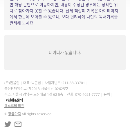
면 해당 문단으로 이동하지만, 내용이 수정된 경우에는 정확한 위
치로 찾아가지 못할 수 있습니다. 전체 책갈피 기록은 마이페이지
에서 한눈에 모아볼 수 있으니, 보다 편리하게 나만의 독서기록을
관리해 보세요!
데이터가 없습니다.
(주)민음인
대표: 박근섭
사업자번호:
211-88-33701
통신판매업신고: 제2013-서울강남-02625호
주소: 서울시 강남구 도산대로 1길 62 5층
전화: 070-4021-7777
문의
IP현황&문의
데스크탑 버전
©
황금가지
All rights reserved.