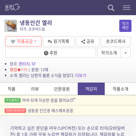
냉동인간 엘리
작가
제안
작가: 코코아드림
작품공감
1
읽기목록
공유
숏코드복사
후원
작가소개
+
장르:
판타지
,
SF
평점
×15
| 분량: 12매
소개: 엘리는 남편의 불륜 소식을 알았다.
더보기
작품
리뷰
단문응원
책갈피
작품소개
아까 되게 이상한 꿈을 꿨어요😴
추천셀렉션
냉동꽁 인간꽁 에스에프꽁꽁
리뷰어큐레이션
기억하고 싶은 문단을 마우스(PC버전) 또는 손으로 터치(모바일버
전) 후 1초 가량 꾸욱 누르면 책갈피가 지정됩니다. 책갈피를 누르