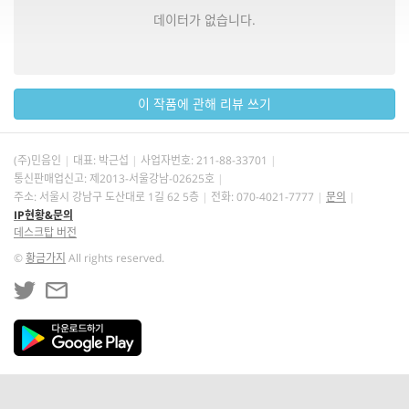
데이터가 없습니다.
이 작품에 관해 리뷰 쓰기
(주)민음인
대표: 박근섭
사업자번호:
211-88-33701
통신판매업신고: 제2013-서울강남-02625호
주소: 서울시 강남구 도산대로 1길 62 5층
전화: 070-4021-7777
문의
IP현황&문의
데스크탑 버전
©
황금가지
All rights reserved.