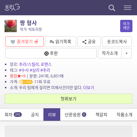
짱 형사
작가
제안
작가: 빅토리정
즐겨찾기
읽기목록
공유
숏코드복사
후원
작가소개
+
장르:
추리/스릴러
,
로맨스
태그:
#수사
#심리
#추리
평점
×9
| 분량: 241회, 6,851매
가격:
11화 무료
230
소개: 우리 팀에게 걸리면 미제사건이란 없다.
더보기
첫회보기
회차
공지
리뷰
단문응원
책갈피
작품소개
241
6