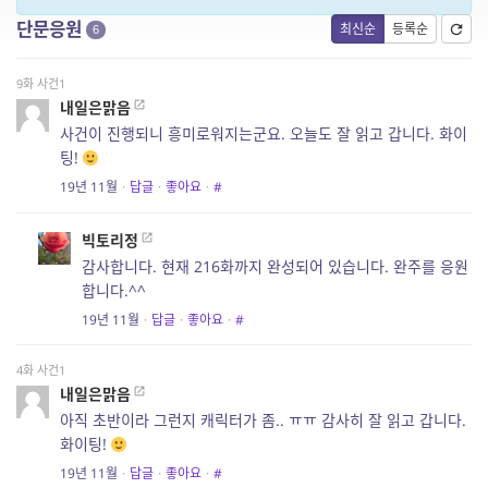
단문응원
최신순
등록순
6
9화 사건1
내일은맑음
사건이 진행되니 흥미로워지는군요. 오늘도 잘 읽고 갑니다. 화이
팅!
19년 11월
·
답글
·
좋아요
·
#
빅토리정
감사합니다. 현재 216화까지 완성되어 있습니다. 완주를 응원
합니다.^^
19년 11월
·
답글
·
좋아요
·
#
4화 사건1
내일은맑음
아직 초반이라 그런지 캐릭터가 좀.. ㅠㅠ 감사히 잘 읽고 갑니다.
화이팅!
19년 11월
·
답글
·
좋아요
·
#