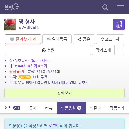
짱 형사
작가
제안
작가: 빅토리정
즐겨찾기
읽기목록
공유
숏코드복사
후원
작가소개
+
장르:
추리/스릴러
,
로맨스
태그:
#수사
#심리
#추리
평점
×9
| 분량: 241회, 6,851매
가격:
11화 무료
230
소개: 우리 팀에게 걸리면 미제사건이란 없다.
더보기
첫회보기
회차
공지
리뷰
단문응원
책갈피
작품소개
241
6
단문응원을 작성하려면
로그인
해야 합니다.