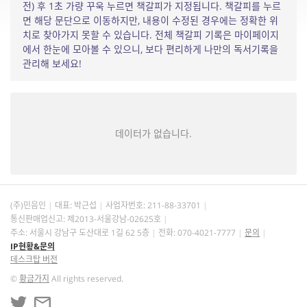
전) 후 1초 가량 꾸욱 누르면 책갈피가 지정됩니다. 책갈피를 누르
면 해당 문단으로 이동하지만, 내용이 수정된 경우에는 정확한 위
치로 찾아가지 못할 수 있습니다. 전체 책갈피 기록은 마이페이지
에서 한눈에 모아볼 수 있으니, 보다 편리하게 나만의 독서기록을
관리해 보세요!
데이터가 없습니다.
(주)민음인
대표: 박근섭
사업자번호:
211-88-33701
통신판매업신고: 제2013-서울강남-02625호
주소: 서울시 강남구 도산대로 1길 62 5층
전화: 070-4021-7777
문의
IP현황&문의
데스크탑 버전
©
황금가지
All rights reserved.