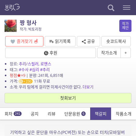
짱 형사
작가
제안
작가: 빅토리정
즐겨찾기
읽기목록
공유
숏코드복사
후원
작가소개
+
장르:
추리/스릴러
,
로맨스
태그:
#수사
#심리
#추리
평점
×9
| 분량: 241회, 6,851매
가격:
11화 무료
230
소개: 우리 팀에게 걸리면 미제사건이란 없다.
더보기
첫회보기
회차
공지
리뷰
단문응원
책갈피
작품소개
241
6
기억하고 싶은 문단을 마우스(PC버전) 또는 손으로 터치(모바일버