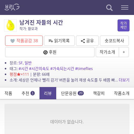
남겨진 자들의 시간
작가
제안
작가: 황모과
작품공감
38
읽기목록
공유
숏코드복사
후원
작가소개
+
장르:
SF
,
일반
태그:
#시간
#시간의속도
#가속되는시간
#timeflies
평점
×111
| 분량: 66매
소개: 세상은 언제나 ‘빨리 감기’ 버튼을 눌러 재생 속도를 두 배쯤 빠르게 한 영화 같다. 나 혼자만 슬로 모션으로 움직이고 있는 것 같다. 그러던 어느 날, 나...
더보기
작품
추천
리뷰
단문응원
책갈피
작품소개
1
20
데이터가 없습니다.