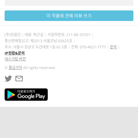
이 작품에 관해 리뷰 쓰기
(주)민음인
대표: 박근섭
사업자번호:
211-88-33701
통신판매업신고: 제2013-서울강남-02625호
주소: 서울시 강남구 도산대로 1길 62 5층
전화: 070-4021-7777
문의
IP현황&문의
데스크탑 버전
©
황금가지
All rights reserved.