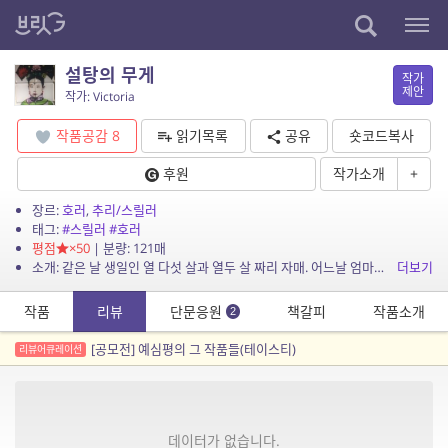
설탕의 무게
작가
제안
작가: Victoria
작품공감
8
읽기목록
공유
숏코드복사
후원
작가소개
+
장르:
호러
,
추리/스릴러
태그:
#스릴러
#호러
평점
×50
| 분량: 121매
소개: 같은 날 생일인 열 다섯 살과 열두 살 짜리 자매. 어느날 엄마와 셋이서 살던 소녀들에게서 엄마는 흔적도 없이 사라지고, 소녀들은 험난한 삶을 스스로 개척해야만 하는 처지에 놓이게...
더보기
작품
리뷰
단문응원
책갈피
작품소개
2
[공모전] 예심평의 그 작품들(테이스티)
리뷰어큐레이션
데이터가 없습니다.