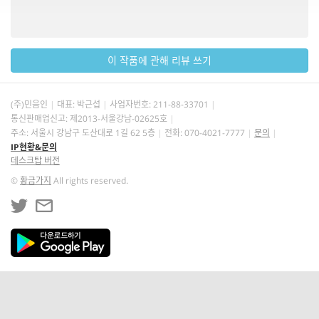
이 작품에 관해 리뷰 쓰기
(주)민음인
대표: 박근섭
사업자번호:
211-88-33701
통신판매업신고: 제2013-서울강남-02625호
주소: 서울시 강남구 도산대로 1길 62 5층
전화: 070-4021-7777
문의
IP현황&문의
데스크탑 버전
©
황금가지
All rights reserved.