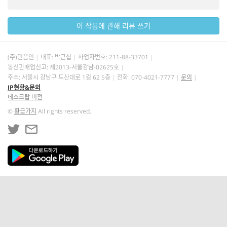
이 작품에 관해 리뷰 쓰기
(주)민음인
대표: 박근섭
사업자번호:
211-88-33701
통신판매업신고: 제2013-서울강남-02625호
주소: 서울시 강남구 도산대로 1길 62 5층
전화: 070-4021-7777
문의
IP현황&문의
데스크탑 버전
©
황금가지
All rights reserved.