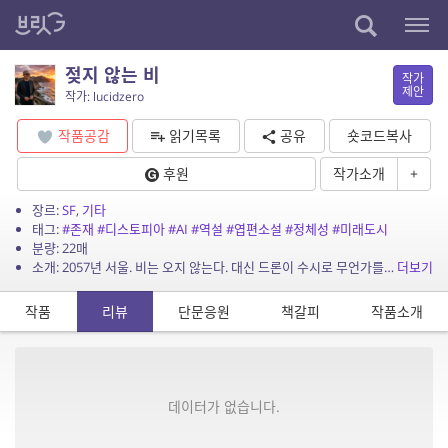
젖지 않는 비
작가
제안
작가: lucidzero
작품공감
읽기목록
공유
숏코드복사
후원
작가소개
+
장르:
SF
,
기타
태그:
#존재
#디스토피아
#AI
#역설
#엽편소설
#정체성
#미래도시
분량: 22매
소개: 2057년 서울. 비는 오지 않는다. 대신 드론이 수시로 무언가를 뿌린다. 사람들은 그걸 비라고 부른다. 젖지 않는 비. 강진수는 오늘 지하 7층으로 소환됐다. 질문은 하나다. 당...
더보기
작품
리뷰
단문응원
책갈피
작품소개
데이터가 없습니다.