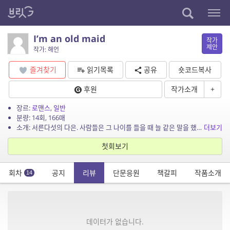
I’m an old maid
작가
제안
작가: 해언
즐겨찾기
읽기목록
공유
숏코드복사
후원
작가소개
+
장르:
로맨스
,
일반
분량: 14회, 166매
소개: 서른다섯의 다은. 사람들은 그 나이를 들을 때 늘 같은 말을 했다. “더 늦기 전에 이제는 결혼해야지.” 처음엔 그 말이 잔소리처럼 들렸다. 그다음엔 기준처럼 들렸고, 이제는 평가...
더보기
첫회보기
회차
공지
리뷰
단문응원
책갈피
작품소개
14
데이터가 없습니다.