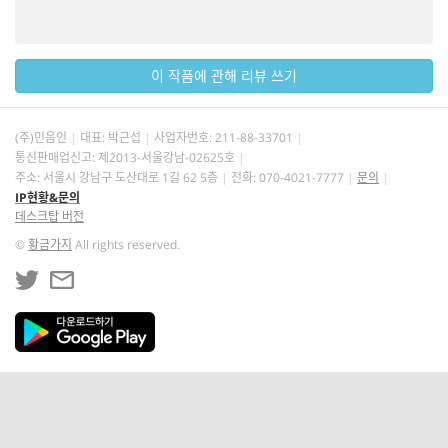
이 작품에 관해 리뷰 쓰기
(주)민음인
대표: 박근섭
사업자번호:
211-88-33701
통신판매업신고: 제2013-서울강남-02625호
주소: 서울시 강남구 도산대로 1길 62 5층
전화: 070-4021-7777
문의
IP현황&문의
데스크탑 버전
©
황금가지
All rights reserved.