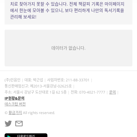
치로 찾아가지 못할 수 있습니다. 전체 책갈피 기록은 마이페이지
에서 한눈에 모아볼 수 있으니, 보다 편리하게 나만의 독서기록을
관리해 보세요!
데이터가 없습니다.
(주)민음인
대표: 박근섭
사업자번호:
211-88-33701
통신판매업신고: 제2013-서울강남-02625호
주소: 서울시 강남구 도산대로 1길 62 5층
전화: 070-4021-7777
문의
IP현황&문의
데스크탑 버전
©
황금가지
All rights reserved.