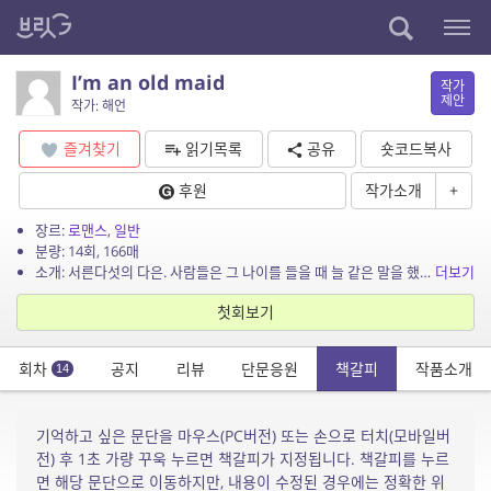
I’m an old maid
작가
제안
작가: 해언
즐겨찾기
읽기목록
공유
숏코드복사
후원
작가소개
+
장르:
로맨스
,
일반
분량: 14회, 166매
소개: 서른다섯의 다은. 사람들은 그 나이를 들을 때 늘 같은 말을 했다. “더 늦기 전에 이제는 결혼해야지.” 처음엔 그 말이 잔소리처럼 들렸다. 그다음엔 기준처럼 들렸고, 이제는 평가...
더보기
첫회보기
회차
공지
리뷰
단문응원
책갈피
작품소개
14
기억하고 싶은 문단을 마우스(PC버전) 또는 손으로 터치(모바일버
전) 후 1초 가량 꾸욱 누르면 책갈피가 지정됩니다. 책갈피를 누르
면 해당 문단으로 이동하지만, 내용이 수정된 경우에는 정확한 위