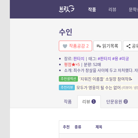
작품
리뷰
문학
수인
작품공감
2
읽기목록
공
장르:
판타지
| 태그:
#판타지
#용
#미궁
평점
×5
| 분량: 52매
'지워진 이름들' 소일장 참여작📝
추천셀렉션
모두가 영웅이 될 수는 없어
추천리뷰
(리뷰어: 냉
작품
리뷰
단문응원
1
2
추천
종류
제목