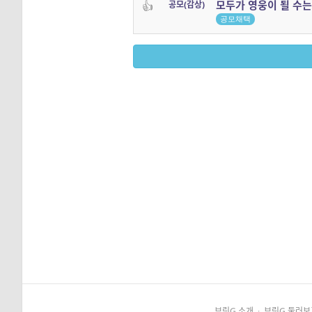
모두가 영웅이 될 수
👍
공모(감상)
공모채택
브릿G 소개
·
브릿G 둘러보