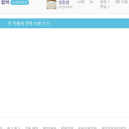
는 없어
냉동쌀
10매
74
공감: 1
3월 16일
브릿G추천
댓글: 1
추천리뷰어
이 작품에 관해 리뷰 쓰기
기
·
원고 투고
·
기획 제안
·
제안/제보
·
회원약관
·
유료이용약관
·
개인정보처리방침
·