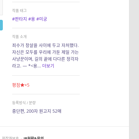
작품 태그
#판타지
#용
#미궁
작품 소개
죄수가 창살을 사이에 두고 자처했다.
자신은 모두를 우리에 가둔 제일 가는
사냥꾼이며, 길의 끝에 다다른 정각자
라고. — *<용...
더보기
평점
×5
등록방식 / 분량
중단편, 200자 원고지 52매
저작권보호
·
IP현황&문의