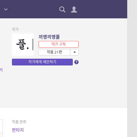
작가
끼앵끼앵풀
작가 구독
작품 21편
작가에게 제안하기
기
작품 분류
판타지