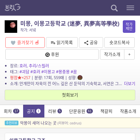
미몽, 이몽고등학교 (迷夢, 異夢高等學校)
작가
제안
작가: 서녘
즐겨찾기
읽기목록
공유
숏코드복사
후원
작가소개
+
장르:
호러
,
추리/스릴러
태그:
#괴담
#호러
#이몽고
#몽중몽
#꿈
평점
×257
| 분량: 17회, 559매 | 성향:
소개: 안개만이 자욱이 낀 어느 깊은 산 둔덕의 기숙학교, 서연은 그곳으로 전학을 오게 된다. 의구심만이 가득한, 존재조차 의문일 학교는 무언지 모를 사건들이 하나둘씩 드러나며 실체가 드...
더보기
첫회보기
회차
공지
리뷰
단문응원
책갈피
작품소개
17
1
5
61
악몽이 새어 나오는 곳
추천리뷰
(리뷰어: cedrus)