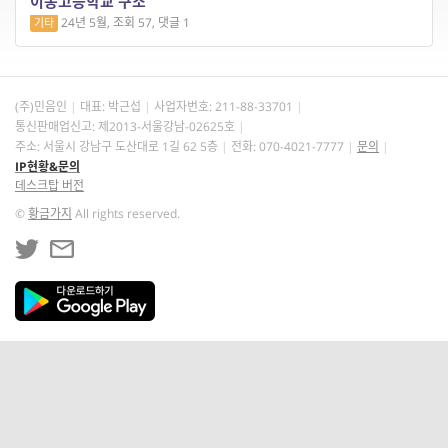
이몽고등학교 구조
24년 5월, 조회 57, 댓글 1
기타
(주)민음인
대표: 박근섭
사업자번호:
211-88-33701
통신판매업신고: 제2013-서울강남-02625호
주소: 서울시 강남구 도산대로 1길 62 5층
전화: 070-4021-7777
문의
IP현황&문의
데스크탑 버전
©
황금가지
All rights reserved.