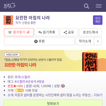
요란한 아침의 나라
작가
제안
작가: 신원섭 출판
즐겨찾기
읽기목록
공유
숏코드복사
후원
작가소개
+
장르:
추리/스릴러
태그:
#스릴러
#군상극
#짐승
평점
×486
| 분량: 42회, 1,093매 | 성향:
가격:
10화 무료
64
소개: 미혼모 쉼터를 운영하는 시민단체와 쉼터 땅을 노리는 부동산 투기업자, 그리고 이들 사이에서 한몫 챙기려는 이들이 뒤엉켜 군상극 스릴러의 정점을 선보이는 신원섭 작가의 신작 장편소설...
더보기
첫회보기