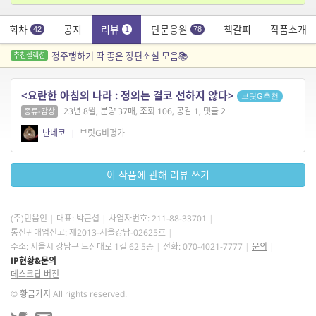
회차
공지
리뷰
단문응원
책갈피
작품소개
42
1
78
정주행하기 딱 좋은 장편소설 모음📚
추천셀렉션
<요란한 아침의 나라 : 정의는 결코 선하지 않다>
브릿G추천
23년 8월, 분량 37매, 조회 106, 공감 1, 댓글 2
종류-감상
난네코
|
브릿G비평가
이 작품에 관해 리뷰 쓰기
(주)민음인
대표: 박근섭
사업자번호:
211-88-33701
통신판매업신고: 제2013-서울강남-02625호
주소: 서울시 강남구 도산대로 1길 62 5층
전화: 070-4021-7777
문의
IP현황&문의
데스크탑 버전
©
황금가지
All rights reserved.