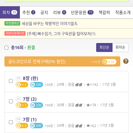
회차
추천
공지
리뷰
단문응원
책갈피
작품소개
16
2
6
72
세상을 바꾸는 혁명적인 이야기들💪
추천셀렉션
[주제] 뼈수집가, 그의 구독란을 털어보자(1)
리뷰어큐레이션
총16회 -
완결
최신순
회차순
골드코인으로 전체구매(0% 할인)
1100
11
8장 (완)
16
|
29매
|
읽음
|
×142
|
17년 3월
100
1
100
7장 (2)
15
|
30매
|
읽음
|
×78
|
17년 3월
100
1
100
7장 (1)
14
|
24매
|
읽음
|
×62
|
17년 3월
100
1
100