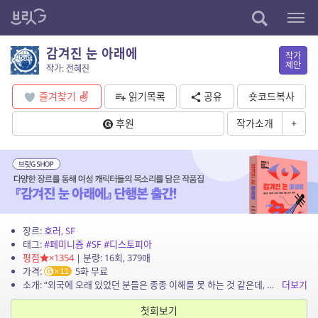
감겨진 눈 아래에
작가
제안
작가: 전혜진
즐겨찾기
읽기목록
공유
숏코드복사
후원
작가소개
+
장르:
호러
,
SF
태그:
#페미니즘
#SF
#디스토피아
평점
×1354
| 분량: 16회, 379매
가격:
5화 무료
11
소개: “외국에 오래 있었던 분들은 종종 이해를 못 하는 것 같은데, 원래 여자의 몸은 아이를 낳게 만들어져 있습니다. 죽지 않으니까 너무 걱정하지 말아요.” “어째서 아이를 낳아야 한다...
더보기
첫회보기