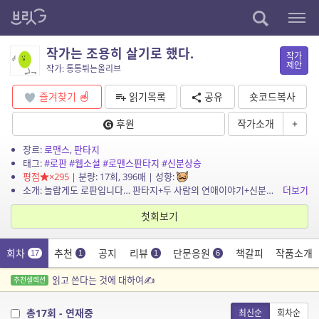
작가는 조용히 살기로 했다.
작가
제안
작가: 통통튀는올리브
즐겨찾기
읽기목록
공유
숏코드복사
후원
작가소개
+
장르:
로맨스
,
판타지
태그:
#로판
#웹소설
#로맨스판타지
#신분상승
평점
×295
| 분량: 17회, 396매 | 성향:
소개: 놀랍게도 로판입니다… 판타지+두 사람의 연애이야기+신분상승 요소가 있습니다. 파업할 섭남은 고용하지 않았습니다. 혁명 안합니다…
더보기
첫회보기
회차
추천
공지
리뷰
단문응원
책갈피
작품소개
17
1
1
6
읽고 쓴다는 것에 대하여✍️
추천셀렉션
총17회 - 연재중
최신순
회차순