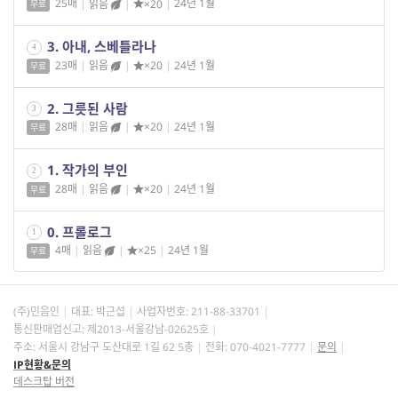
25매
|
읽음
|
×20
|
24년 1월
무료
3. 아내, 스베틀라나
4
23매
|
읽음
|
×20
|
24년 1월
무료
2. 그릇된 사람
3
28매
|
읽음
|
×20
|
24년 1월
무료
1. 작가의 부인
2
28매
|
읽음
|
×20
|
24년 1월
무료
0. 프롤로그
1
4매
|
읽음
|
×25
|
24년 1월
무료
(주)민음인
대표: 박근섭
사업자번호:
211-88-33701
통신판매업신고: 제2013-서울강남-02625호
주소: 서울시 강남구 도산대로 1길 62 5층
전화: 070-4021-7777
문의
IP현황&문의
데스크탑 버전