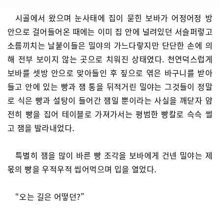
시골에서 왔으며 눈사태에 집이 묻힌 보바가 어정어정 방
안으로 걸어들어온 때에는 이미 집 안에 널려있던 서슬퍼렇고
소름끼치는 날붙이들은 밀야의 가느다랗지만 단단한 손에 의
해 전부 보이지 않는 곳으로 치워진 상태였다. 천연덕스럽게
보바를 셋방 안으로 맞아들인 후 짚으로 엮은 바구니를 받아
들고 안에 있는 빵과 잼 통을 뒤적거린 밀야는 그것들이 정말
로 식은 빵과 설탕이 들어간 잼일 뿐이라는 사실을 깨닫자 얌
전히 빵을 집어 테이블로 가져가서는 평범한 빵칼로 슥슥 썰
고 잼을 발라내었다.
특별히 잼을 많이 바른 빵 조각을 보바에게 건넨 밀야는 제
몫의 빵을 우적우적 씹어먹으며 입을 열었다.
“오는 길은 어떻던?”