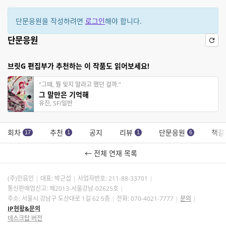
단문응원을 작성하려면
로그인
해야 합니다.
단문응원
브릿G 편집부가 추천하는 이 작품도 읽어보세요!
"그때, 뭘 잊지 말라고 했던 걸까."
그 말만은 기억해
유진, SF/일반
회차
추천
공지
리뷰
단문응원
책갈
17
1
1
6
← 전체 연재 목록
(주)민음인
대표: 박근섭
사업자번호:
211-88-33701
통신판매업신고: 제2013-서울강남-02625호
주소: 서울시 강남구 도산대로 1길 62 5층
전화: 070-4021-7777
문의
IP현황&문의
데스크탑 버전