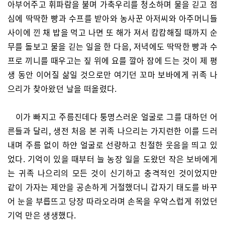
아부어주고 휘파람을 불며 가축우리를 청소하며 물을 긷고 점
심에 딱딱한 빵과 수프를 받아와 농사꾼 아저씨와 아주머니들
사이에 낀 채 밥을 먹고 나면 또 해가 져서 캄캄해질 때까지 순
무를 돌보고 물을 긷는 일을 한 다음, 저녁에도 딱딱한 빵과 수
프로 끼니를 때우고는 짚 위에 요를 깔아 잠에 드는 것이 제 평
생 동안 이어질 삶일 것으로만 여기던 꼬마 보바에게 귀족 나
으리가 찾아왔던 날을 떠올렸다.
이가 빠지고 주름진데다 퉁명스러운 얼굴로 그를 대하던 어
른들과 달리, 생전 처음 본 귀족 나으리는 가지런한 이를 드러
내며 주름 없이 하얀 얼굴로 선량하고 친절한 웃음을 띄고 있
었다. 기억이 있을 때부터 늘 농장 일을 도왔던 작은 보바에게
는 귀족 나으리의 모든 것이 신기하고 충격적인 것이었지만
같이 가자는 제안을 공손하게 거절했더니 갑자기 태도를 바꾸
어 눈을 부릅뜨고 당장 따라오라며 손목을 우악스럽게 쥐었던
기억 만은 생생했다.