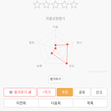
작품성향평가
어둠
힐링
참신
슬픔
감성
JS chart by amCharts
평가하기
즐겨찾기
+작가
후원
공유
신고
이전회
다음회
목록