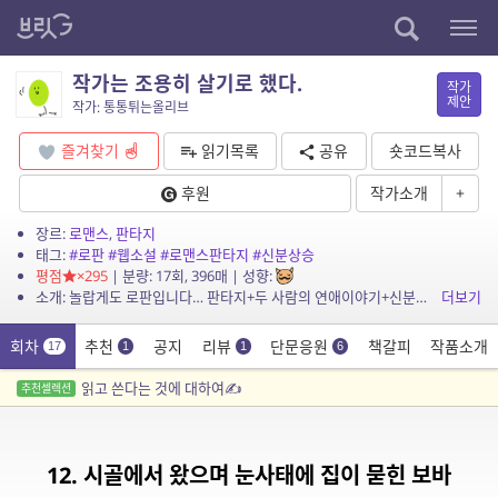
작가는 조용히 살기로 했다.
작가
제안
작가: 통통튀는올리브
즐겨찾기
읽기목록
공유
숏코드복사
후원
작가소개
+
장르:
로맨스
,
판타지
태그:
#로판
#웹소설
#로맨스판타지
#신분상승
평점
×295
| 분량: 17회, 396매 | 성향:
소개: 놀랍게도 로판입니다… 판타지+두 사람의 연애이야기+신분상승 요소가 있습니다. 파업할 섭남은 고용하지 않았습니다. 혁명 안합니다…
더보기
회차
추천
공지
리뷰
단문응원
책갈피
작품소개
17
1
1
6
읽고 쓴다는 것에 대하여✍️
추천셀렉션
12. 시골에서 왔으며 눈사태에 집이 묻힌 보바