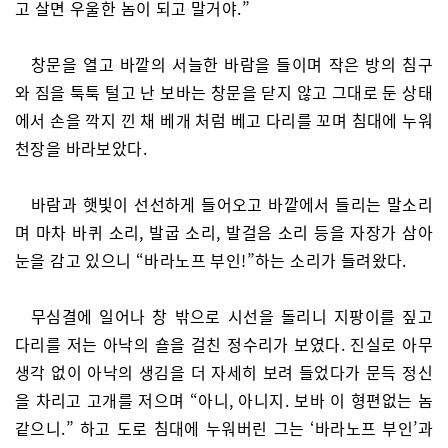
고 살면 우울한 놈이 되고 말거야.”
창문을 열고 바깥의 서늘한 바람을 들이며 작은 방의 침구
와 짐을 툭툭 털고 난 보바는 창문을 닫지 않고 그대로 둔 상태
에서 손을 깍지 낀 채 베개 처럼 베고 다리를 꼬며 침대에 누워
천장을 바라보았다.
바람과 햇빛이 선선하게 들어오고 바깥에서 들리는 말소리
며 마차 바퀴 소리, 발굽 소리, 발걸음 소리 등을 자장가 삼아
눈을 감고 있으니 “바라노프 부인!”하는 소리가 들려왔다.
무심결에 일어나 창 밖으로 시선을 돌리니 지팡이를 짚고
다리를 저는 아낙의 숄을 걸친 정수리가 보였다. 진실로 아무
생각 없이 아낙의 생김을 더 자세히 보려 들었다가 문득 정신
을 차리고 고개를 저으며 “아니, 아니지. 보바 이 형편없는 놈
같으니.” 하고 도로 침대에 누워버린 그는 ‘바라노프 부인’과