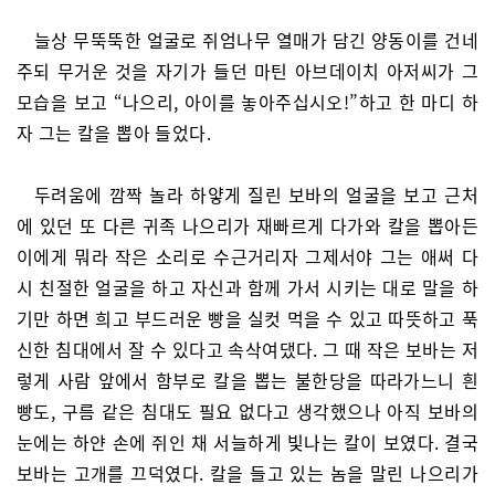
늘상 무뚝뚝한 얼굴로 쥐엄나무 열매가 담긴 양동이를 건네
주되 무거운 것을 자기가 들던 마틴 아브데이치 아저씨가 그
모습을 보고 “나으리, 아이를 놓아주십시오!”하고 한 마디 하
자 그는 칼을 뽑아 들었다.
두려움에 깜짝 놀라 하얗게 질린 보바의 얼굴을 보고 근처
에 있던 또 다른 귀족 나으리가 재빠르게 다가와 칼을 뽑아든
이에게 뭐라 작은 소리로 수근거리자 그제서야 그는 애써 다
시 친절한 얼굴을 하고 자신과 함께 가서 시키는 대로 말을 하
기만 하면 희고 부드러운 빵을 실컷 먹을 수 있고 따뜻하고 푹
신한 침대에서 잘 수 있다고 속삭여댔다. 그 때 작은 보바는 저
렇게 사람 앞에서 함부로 칼을 뽑는 불한당을 따라가느니 흰
빵도, 구름 같은 침대도 필요 없다고 생각했으나 아직 보바의
눈에는 하얀 손에 쥐인 채 서늘하게 빛나는 칼이 보였다. 결국
보바는 고개를 끄덕였다. 칼을 들고 있는 놈을 말린 나으리가