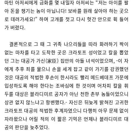
마틴 아저씨에게 금화를 몇 내밀자 아저씨는 “저는 아이를 팔
아 돈을 챙기는 놈이 아닙니다! 보바를 원래 살아야 하는 곳으
로 데려가세요!” 하며 고개를 젓고 다시 헛간 안으로 휙 들어
가 버렸다.
결론적으로 그 때 그 귀족 나으리들을 따라 화려하기 짝이
없는 마차를 타고 도착한 곳은 크라토프 성이었고 칼을 뽑았
던 그는 대공가 가신(家臣) 집안의 아들 녀석이었으며, -이 자
에게 추후 죄를 물으니 손을 세게 잡고 같이 가기를 강권했던
것은 대공의 적법한 후손이 한시라도 빨리 메드베데프 가문에
입성하도록 해야 한다는 조바심에 한 것이며 어차피 칼을 휘
두를 대상은 블라디미르 공자가 아닌 천한 촌부 놈들이었으니
상관 없지 않느냐고 항변했다.- 자신은 뒤늦게 밝혀진 고귀한
크라토프 대공의 적법한 후계자였으니 다행히 아무 문제 없이
자라왔으나 어릴 적의 이 짧은 기억은 언제나 블라디미르 대
공의 판단을 늦추었다.