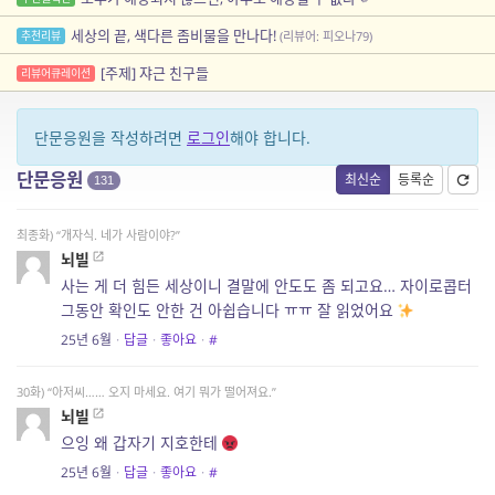
세상의 끝, 색다른 좀비물을 만나다!
추천리뷰
(리뷰어: 피오나79)
[주제] 쟈근 친구들
리뷰어큐레이션
단문응원을 작성하려면
로그인
해야 합니다.
단문응원
최신순
등록순
131
최종화) “개자식. 네가 사람이야?”
뇌빌
사는 게 더 힘든 세상이니 결말에 안도도 좀 되고요… 자이로콥터
그동안 확인도 안한 건 아쉽습니다 ㅠㅠ 잘 읽었어요
25년 6월
·
답글
·
좋아요
·
#
30화) “아저씨…… 오지 마세요. 여기 뭐가 떨어져요.”
뇌빌
으잉 왜 갑자기 지호한테
25년 6월
·
답글
·
좋아요
·
#