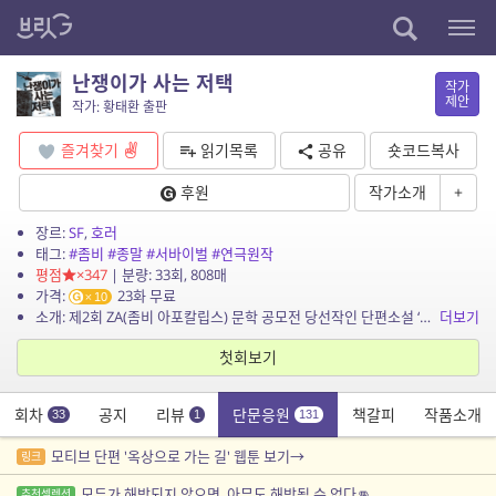
난쟁이가 사는 저택
작가
제안
작가: 황태환 출판
즐겨찾기
읽기목록
공유
숏코드복사
후원
작가소개
+
장르:
SF
,
호러
태그:
#좀비
#종말
#서바이벌
#연극원작
평점
×347
| 분량: 33회, 808매
가격:
23화 무료
10
소개: 제2회 ZA(좀비 아포칼립스) 문학 공모전 당선작인 단편소설 ‘옥상으로 가는 길’이 장편소설로 개작 출간되었다. ‘옥상으로 가는 길’은 ...
더보기
첫회보기
회차
공지
리뷰
단문응원
책갈피
작품소개
33
1
131
모티브 단편 '옥상으로 가는 길' 웹툰 보기→
링크
모두가 해방되지 않으면, 아무도 해방될 수 없다👊
추천셀렉션