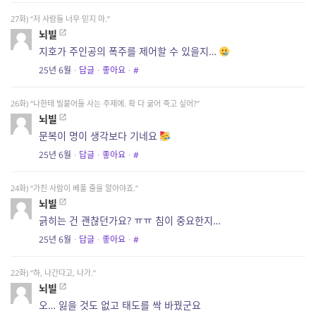
27화) “저 사람들 너무 믿지 마.”
뇌빌
지호가 주인공의 폭주를 제어할 수 있을지…
25년 6월
·
답글
·
좋아요
·
#
26화) “나한테 빌붙어들 사는 주제에. 확 다 굶어 죽고 싶어?”
뇌빌
문복이 명이 생각보다 기네요
25년 6월
·
답글
·
좋아요
·
#
24화) “가진 사람이 베풀 줄을 알아야죠.”
뇌빌
긁히는 건 괜찮던가요? ㅠㅠ 침이 중요한지…
25년 6월
·
답글
·
좋아요
·
#
22화) “하, 나간다고, 나가.”
뇌빌
오… 잃을 것도 없고 태도를 싹 바꿨군요