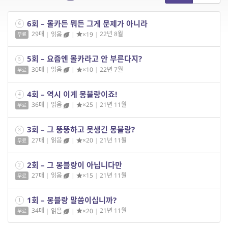
6회 – 몰카든 뭐든 그게 문제가 아니라
6
29매
|
읽음
|
×19
|
22년 8월
무료
5회 – 요즘엔 몰카라고 안 부른다지?
5
30매
|
읽음
|
×10
|
22년 7월
무료
4회 – 역시 이게 몽블랑이죠!
4
36매
|
읽음
|
×25
|
21년 11월
무료
3회 – 그 뚱뚱하고 못생긴 몽블랑?
3
27매
|
읽음
|
×20
|
21년 11월
무료
2회 – 그 몽블랑이 아닙니다만
2
27매
|
읽음
|
×15
|
21년 11월
무료
1회 – 몽블랑 말씀이십니까?
1
34매
|
읽음
|
×20
|
21년 11월
무료