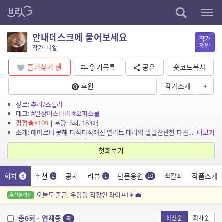
안내데스크에 물어보세요
작가
제안
작가: 니알
즐겨찾기
읽기목록
공유
숏코드복사
후원
작가소개
+
장르:
추리/스릴러
태그:
#일상미스터리
#오피스물
평점
×109
| 분량: 6회, 183매
소개: 메마르다 못해 퍼석퍼석해진 엘리트 대리와 발랄산만한 파견직 리셉셔니스트 콤비의 오피스 일상 미스터리.
더보기
첫회보기
회차
추천
공지
리뷰
단문응원
책갈피
작품소개
6
2
1
10
오늘도 출근, 우당탕 직장인 라이프!👩‍💼
추천셀렉션
총6회 - 연재중
최신순
회차순
목