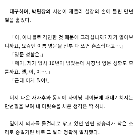
대꾸하며, 박팀장의 시선이 재빨리 실장의 손에 들린 만년
필을 훑었다.
「아, 이니셜로 각인한 것 때문에 그러십니까? 제가 알아보
니까요, 요즘엔 이름 영문을 전부 다 쓰면 촌스럽다고….」
「영문 성함은.」
「에이, 제가 입사 10년이 넘었는데 사장님 영문 성함도 모
를까요. 엘, 이, 이….」
「근데 이게 뭐야!」
터져 나온 사자후와 동시에 사이닝 테이블에 패대기쳐지는
만년필을 보며 내 머릿속을 채운 생각은 딱 하나.
옆에서 의자를 물걸레로 닦고 있던 인턴 정승리가 작은 소
리로 중얼거린 바로 그 말과 정확히 일치했다.