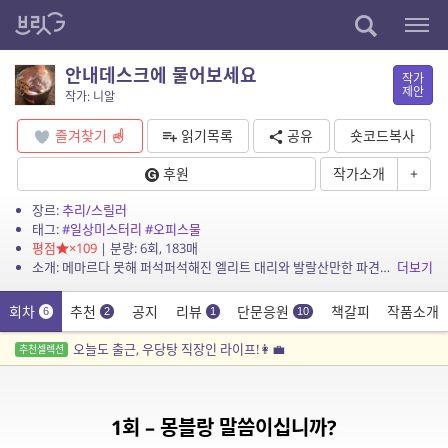
안내데스크에 물어보세요
작가
제안
작가: 니알
즐겨찾기
읽기목록
공유
숏코드복사
후원
작가소개
+
장르:
추리/스릴러
태그:
#일상미스터리
#오피스물
평점
×109
| 분량: 6회, 183매
소개: 메마르다 못해 퍼석퍼석해진 엘리트 대리와 발랄산만한 파견직 리셉셔니스트 콤비의 오피스 일상 미스터리.
더보기
회차
추천
공지
리뷰
단문응원
책갈피
작품소개
6
2
1
10
오늘도 출근, 우당탕 직장인 라이프!👩‍💼
추천셀렉션
1회 – 몽블랑 말씀이십니까?