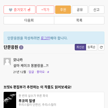
즐겨찾기
+작가
후원
공유
신고
다음회
목록
단문응원을 작성하려면
로그인
해야 합니다.
단문응원
최신순
등록순
1
모나카
설마 케이크 몽블랑을…?!
21년 12월
·
답글
·
좋아요
·
#
브릿G 편집부가 추천하는 이 작품도 읽어보세요!
한 번의 실수가 부른 파국
푸코의 일생
추리스릴러 단편선, 추리/스릴러