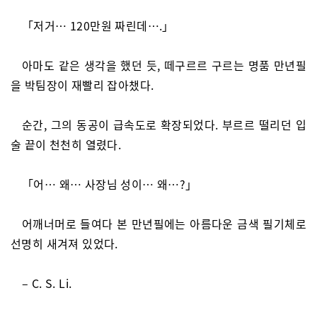
「저거… 120만원 짜린데….」
아마도 같은 생각을 했던 듯, 떼구르르 구르는 명품 만년필
을 박팀장이 재빨리 잡아챘다.
순간, 그의 동공이 급속도로 확장되었다. 부르르 떨리던 입
술 끝이 천천히 열렸다.
「어… 왜… 사장님 성이… 왜…?」
어깨너머로 들여다 본 만년필에는 아름다운 금색 필기체로
선명히 새겨져 있었다.
– C. S. Li.