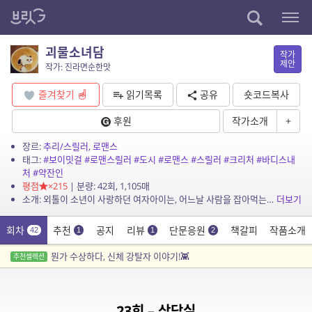
괴물소녀담
작가
제안
작가: 진라면순한맛
즐겨찾기
읽기목록
공유
숏코드복사
후원
작가소개
+
장르:
추리/스릴러
,
로맨스
태그:
#보이밋걸
#로맨스릴러
#도시
#로맨스
#스릴러
#크리처
#바디스내
처
#약잔인
평점
×215
| 분량: 42회, 1,105매
소개: 외톨이 소년이 사랑하던 여자아이는, 어느날 사람을 잡아먹는 괴물이 되었습니다.
더보기
회차
추천
공지
리뷰
단문응원
책갈피
작품소개
42
1
1
2
뭔가 수상하다, 신체 강탈자 이야기!👾
추천셀렉션
23회 – 상담실