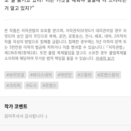
거 알고 있지?”
본 작품은 저작권법의 보호를 받으며, 저작권자(브릿G가 대리권자일 경우 브
릿G)의 승인 없이 무단으로 복제, 공연, 공중송신, 전시, 배포, 대여, 2차적저
작물 작성의 방법으로 침해를 금합니다. 침해한 경우에는 5년 이하의 징역 또
는 5천만원 이하의 벌금에 처하거나 이를 병과할 수 있습니다.(「저작권법」
제136조제1항제1호). 또한 불법 복제물임을 알고도 소유한 경우 불법복제물
소지죄에 해당하여 무거운 법적 책임을 물을 수 있습니다.
자세히 보기
#보이밋걸
#바디스내처
#약잔인
#스릴러
#로맨스릴러
#크리처
#도시
#로맨스
작가 코멘트
읽어주셔서 감사합니다 :)