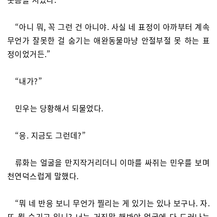
“아니 뭐, 꼭 그런 건 아니야. 사실 네 표정이 아까부터 계속
무언가 잘못한 걸 숨기는 애완동물마냥 안절부절 못 하는 표
정이었거든.”
“내가?”
민우는 당황해서 되물었다.
“응. 지금도 그런데?”
류화는 얼굴을 만지작거리더니 이마를 싸쥐는 민우를 보며
천연덕스럽게 말했다.
“뭐 네 반응 보니 무언가 찔리는 게 있기는 있나 보구나. 자.
또 뭘 숨기고 있니? 너는 거짓말 해봐야 얼굴에 다 드러나는