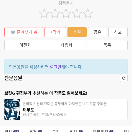
평점주기
즐겨찾기
+작가
후원
공유
신고
이전회
다음회
목록
단문응원을 작성하려면
로그인
해야 합니다.
단문응원
브릿G 편집부가 추천하는 이 작품도 읽어보세요!
한국적 기담의 묘미를 풍부하게 다져넣은 보기 드문 추리물
해무도
신시은 출판, 호러/추리/스릴러
회차
추천
공지
리뷰
단문응원
책갈
42
1
1
2