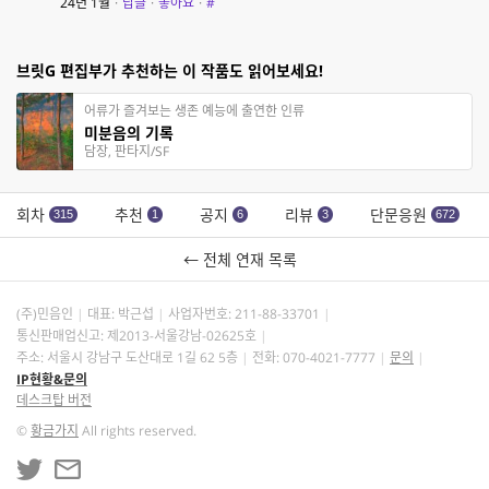
24년 1월
·
답글
·
좋아요
·
#
브릿G 편집부가 추천하는 이 작품도 읽어보세요!
어류가 즐겨보는 생존 예능에 출연한 인류
미분음의 기록
담장, 판타지/SF
회차
추천
공지
리뷰
단문응원
315
1
6
3
672
← 전체 연재 목록
(주)민음인
대표: 박근섭
사업자번호:
211-88-33701
통신판매업신고: 제2013-서울강남-02625호
주소: 서울시 강남구 도산대로 1길 62 5층
전화: 070-4021-7777
문의
IP현황&문의
데스크탑 버전
©
황금가지
All rights reserved.