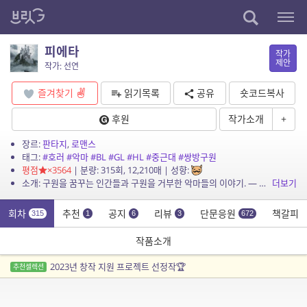
피에타
작가
제안
작가: 선연
즐겨찾기
읽기목록
공유
숏코드복사
후원
작가소개
+
장르:
판타지
,
로맨스
태그:
#호러
#악마
#BL
#GL
#HL
#중근대
#쌍방구원
평점
×3564
| 분량: 315회, 12,210매 | 성향:
소개: 구원을 꿈꾸는 인간들과 구원을 거부한 악마들의 이야기. — 아케론 대륙의 서쪽 나라 코키투스에서 가장 거대한 도시, 테네브리스. 도시의 온갖 흉악범들이 모여 있는 밀턴...
더보기
회차
추천
공지
리뷰
단문응원
책갈피
315
1
6
3
672
작품소개
2023년 창작 지원 프로젝트 선정작🏆
추천셀렉션