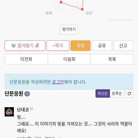
슬픔
감성
JS chart by amCharts
평가하기
즐겨찾기
+작가
후원
공유
신고
이전회
다음회
목록
단문응원을 작성하려면
로그인
해야 합니다.
단문응원
최신순
등록순
1
난네코
빛….
그래요…. 이 이야기의 빛을 가져오는 것…. 그것이 사라의 역할이
에요!